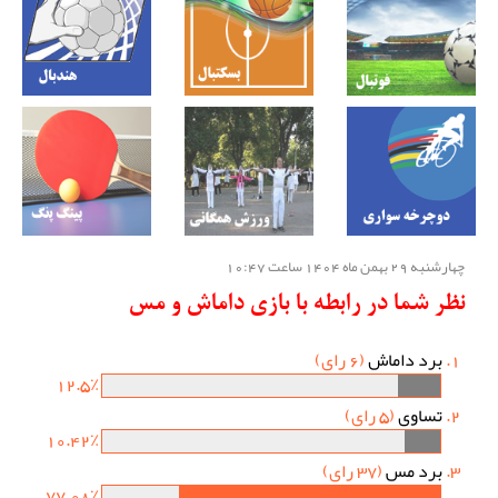
چهارشنبه 29 بهمن ماه 1404 ساعت 10:47
نظر شما در رابطه با بازی داماش و مس
برد داماش
(6 رای)
12.5٪
تساوی
(5 رای)
10.42٪
برد مس
(37 رای)
77.08٪