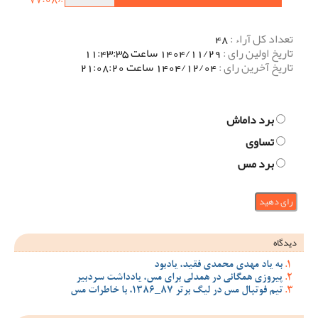
تعداد کل آراء :
48
تاریخ اولین رای :
1404/11/29 ساعت 11:43:35
تاریخ آخرین رای :
1404/12/04 ساعت 21:08:20
برد داماش
تساوی
برد مس
دیدگاه
به یاد مهدی محمدی فقید، یادبود
پیروزی همگانی در همدلی برای مس، یادداشت سردبیر
تیم فوتبال مس در لیگ برتر 87_1386، با خاطرات مس