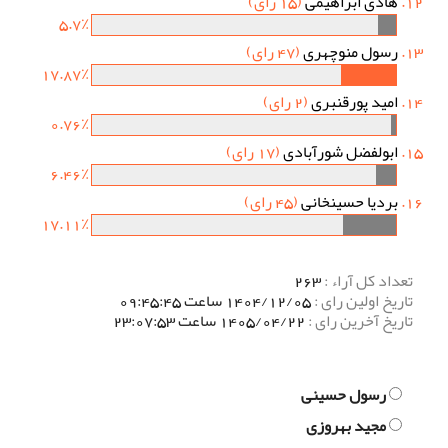
هادی ابراهیمی
(15 رای)
5.7٪
رسول منوچهری
(47 رای)
17.87٪
امید پورقنبری
(2 رای)
0.76٪
ابولفضل شورآبادی
(17 رای)
6.46٪
بردیا حسینخانی
(45 رای)
17.11٪
تعداد کل آراء :
263
تاریخ اولین رای :
1404/12/05 ساعت 09:45:45
تاریخ آخرین رای :
1405/04/22 ساعت 23:07:53
رسول حسینی
مجید بهروزی