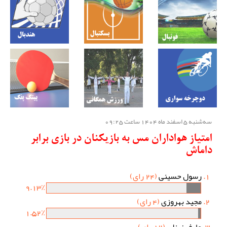
سه‌شنبه 5 اسفند ماه 1404 ساعت 09:25
امتیاز هواداران مس به بازیکنان در بازی برابر
داماش
رسول حسینی
(24 رای)
9.13٪
مجید بهروزی
(4 رای)
1.52٪