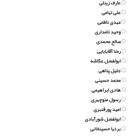
عارف زینلی
علی تهامی
مهدی ناظمی
وحید نامداری
صالح محمدی
رضا آقابابایی
ابولفضل عکاشه
جلیل پناهی
محمد حسینی
هادی ابراهیمی
رسول منوچهری
امید پورقنبری
ابولفضل شورآبادی
بردیا حسینخانی