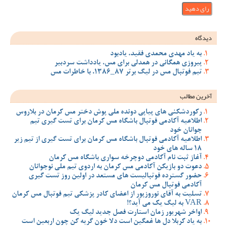
دیدگاه
به یاد مهدی محمدی فقید، یادبود
پیروزی همگانی در همدلی برای مس، یادداشت سردبیر
تیم فوتبال مس در لیگ برتر 87_1386، با خاطرات مس
آخرین مطالب
رکوردشکنی های پیاپی دونده ملی پوش دختر مس کرمان در بلاروس
اطلاعیه آکادمی فوتبال باشگاه مس کرمان برای تست گیری تیم
جوانان خود
اطلاعیه آکادمی فوتبال باشگاه مس کرمان برای تست گیری از تیم زیر
18 ساله های خود
آغاز ثبت نام آکادمی دوچرخه سواری باشگاه مس کرمان
دعوت دو بازیکن آکادمی مس کرمان به اردوی تیم ملی نوجوانان
حضور گسترده فوتبالیست های مستعد در اولین روز تست گیری
آکادمی فوتبال مس کرمان
تسلیت به آقای نوروزپور از اعضای کادر پزشکی تیم فوتبال مس کرمان
VAR به لیگ یک می آید؟!
اواخر شهریور زمان استارت فصل جدید لیگ یک
به یاد کربلا دل ها غمگین است دلا خون گریه کن چون اربعین است