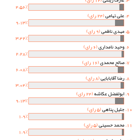
عارف زینلی
(12 رای)
4.56٪
علی تهامی
(24 رای)
9.13٪
مهدی ناظمی
(9 رای)
3.42٪
وحید نامداری
(6 رای)
2.28٪
صالح محمدی
(16 رای)
6.08٪
رضا آقابابایی
(8 رای)
3.04٪
ابولفضل عکاشه
(24 رای)
9.13٪
جلیل پناهی
(5 رای)
1.9٪
محمد حسینی
(5 رای)
1.9٪