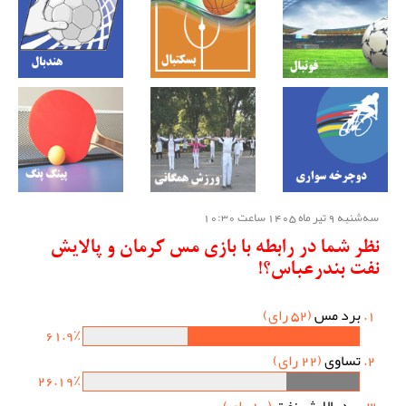
سه‌شنبه 9 تیر ماه 1405 ساعت 10:30
نظر شما در رابطه با بازی مس کرمان و پالایش
نفت بندرعباس؟!
برد مس
(52 رای)
61.9٪
تساوی
(22 رای)
26.19٪