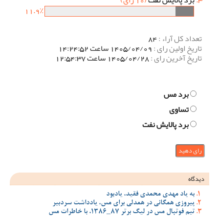
برد پالایش نفت
(10 رای)
11.9٪
تعداد کل آراء :
84
تاریخ اولین رای :
1405/04/09 ساعت 14:24:52
تاریخ آخرین رای :
1405/04/28 ساعت 12:54:37
برد مس
تساوی
برد پالایش نفت
دیدگاه
به یاد مهدی محمدی فقید، یادبود
پیروزی همگانی در همدلی برای مس، یادداشت سردبیر
تیم فوتبال مس در لیگ برتر 87_1386، با خاطرات مس