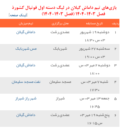
ر لیگ دسته اول فوتبال کشورذ
[
لینک صفحه
]
ل برگزاری
تیم میزبان
نتیجه
تیم میهمان
امتیاز
دی رشت
داماش گیلان
0 - 0
نیروی زمینی تهران
1
هربابک
مس شهربابک
2 - 0
داماش گیلان
0
دی رشت
داماش گیلان
0 - 0
بعثت کرمانشاه
1
د سلیمان
نفت مسجد سلیمان
0 - 1
داماش گیلان
3
شیراز
شهر راز شیراز
0 - 0
داماش گیلان
1
دی رشت
داماش گیلان
1 - 1
پارس جنوبی جم
1