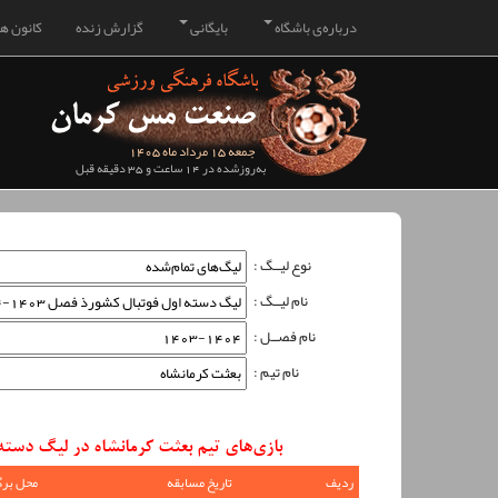
درباره‌ی باشگاه
بایگانی
گزارش زنده
کانون هو
جمعه 15 مرداد ماه 1405
به‌روزشده در 14 ساعت و 35 دقیقه قبل
نوع لیــگ :
نام لیــگ :
نام فصــل :
نام تیم :
بازی‌های تیم بعثت کرمانشاه در لیگ دسته اول فوتبال کشو
ردیف
تاریخ مسابقه
محل برگ