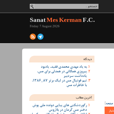
Sanat
Mes Kerman
F.C.
Friday 7 August 2026
دیدگاه
به یاد مهدی محمدی فقید، یادبود
پیروزی همگانی در همدلی برای مس،
یادداشت سردبیر
تیم فوتبال مس در لیگ برتر 87_1386،
با خاطرات مس
آخرین مطالب
 صفحه
]
رکوردشکنی های پیاپی دونده ملی پوش
تیاز
دختر مس کرمان در بلاروس