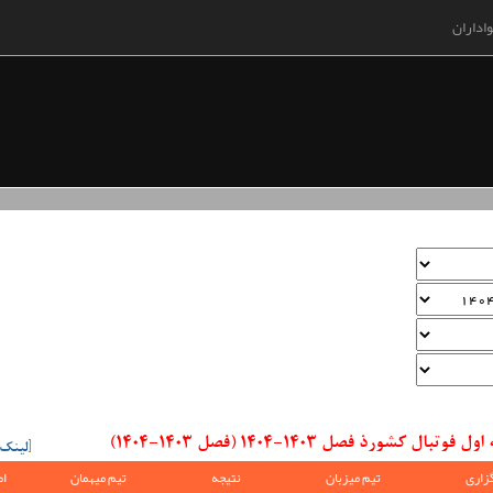
اداران
رذ فصل 1403-1404 (فصل 1403-1404)
[
لینک
زاری
تیم میزبان
نتیجه
تیم میهمان
ام