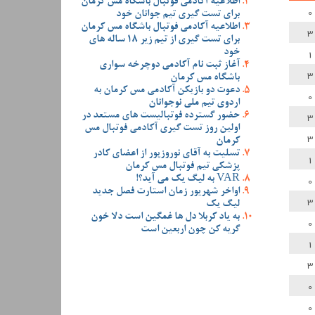
اطلاعیه آکادمی فوتبال باشگاه مس کرمان
0
برای تست گیری تیم جوانان خود
اطلاعیه آکادمی فوتبال باشگاه مس کرمان
3
برای تست گیری از تیم زیر 18 ساله های
1
خود
آغاز ثبت نام آکادمی دوچرخه سواری
3
باشگاه مس کرمان
دعوت دو بازیکن آکادمی مس کرمان به
0
اردوی تیم ملی نوجوانان
3
حضور گسترده فوتبالیست های مستعد در
اولین روز تست گیری آکادمی فوتبال مس
3
کرمان
تسلیت به آقای نوروزپور از اعضای کادر
1
پزشکی تیم فوتبال مس کرمان
0
VAR به لیگ یک می آید؟!
اواخر شهریور زمان استارت فصل جدید
3
لیگ یک
به یاد کربلا دل ها غمگین است دلا خون
0
گریه کن چون اربعین است
1
3
0
0