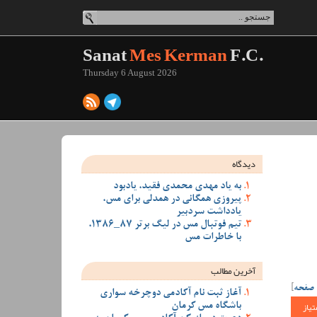
Sanat
Mes Kerman
F.C.
Thursday 6 August 2026
دیدگاه
به یاد مهدی محمدی فقید، یادبود
پیروزی همگانی در همدلی برای مس،
یادداشت سردبیر
تیم فوتبال مس در لیگ برتر 87_1386،
با خاطرات مس
آخرین مطالب
 صفحه
]
آغاز ثبت نام آکادمی دوچرخه سواری
تیاز
باشگاه مس کرمان