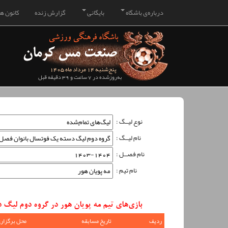
درباره‌ی باشگاه
بایگانی
گزارش زنده
کانون هو
پنج‌شنبه 14 مرداد ماه 1405
به‌روزشده در 7 ساعت و 39 دقیقه قبل
نوع لیــگ :
نام لیــگ :
نام فصــل :
نام تیم :
بازی‌های تیم مه پویان هور در گروه دوم لیگ دسته یک فوتسال
ردیف
تاریخ مسابقه
محل برگزار