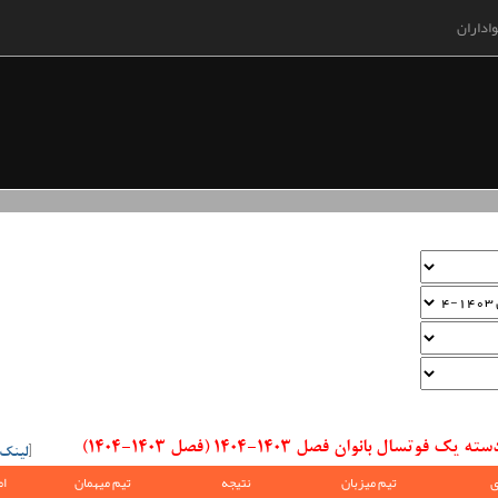
اداران
 بانوان فصل 1403-1404 (فصل 1403-1404)
[
لینک
ی
تیم میزبان
نتیجه
تیم میهمان
ام