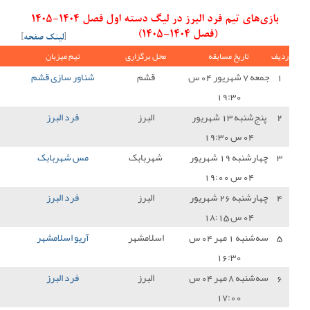
بازی‌های تیم فرد البرز در لیگ دسته اول فصل 1404-1405
[
لینک صفحه
]
ل برگزاری
تیم میزبان
نتیجه
تیم میهمان
امتیاز
قشم
شناور سازی قشم
1 - 0
فرد البرز
0
البرز
فرد البرز
0 - 0
نفت و گاز گچساران
1
هربابک
مس شهربابک
0 - 1
فرد البرز
3
البرز
فرد البرز
2 - 0
مس سونگون
3
سلامشهر
آریو اسلامشهر
0 - 0
فرد البرز
1
البرز
فرد البرز
0 - 1
هوادار تهران
0