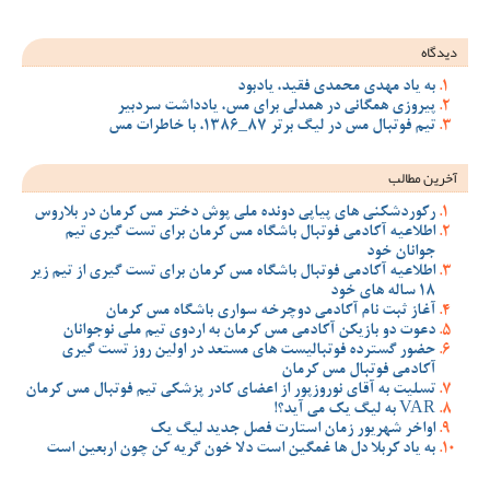
دیدگاه
به یاد مهدی محمدی فقید، یادبود
پیروزی همگانی در همدلی برای مس، یادداشت سردبیر
تیم فوتبال مس در لیگ برتر 87_1386، با خاطرات مس
آخرین مطالب
رکوردشکنی های پیاپی دونده ملی پوش دختر مس کرمان در بلاروس
اطلاعیه آکادمی فوتبال باشگاه مس کرمان برای تست گیری تیم
جوانان خود
اطلاعیه آکادمی فوتبال باشگاه مس کرمان برای تست گیری از تیم زیر
18 ساله های خود
آغاز ثبت نام آکادمی دوچرخه سواری باشگاه مس کرمان
دعوت دو بازیکن آکادمی مس کرمان به اردوی تیم ملی نوجوانان
حضور گسترده فوتبالیست های مستعد در اولین روز تست گیری
آکادمی فوتبال مس کرمان
تسلیت به آقای نوروزپور از اعضای کادر پزشکی تیم فوتبال مس کرمان
VAR به لیگ یک می آید؟!
اواخر شهریور زمان استارت فصل جدید لیگ یک
به یاد کربلا دل ها غمگین است دلا خون گریه کن چون اربعین است