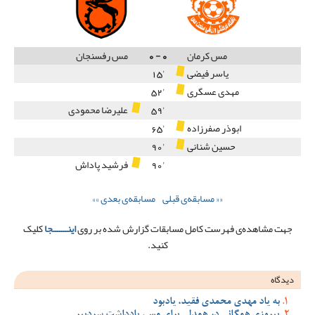
مس کرمان
0
-
0
مس رفسنجان
یاسر فیضی
'15
مهدی عسگری
'52
'59
علیرضا محمودی
ابوذر صفرزاده
'65
حسین شنانی
'90
'90
فرشید پاداش
«« مسابقه‌ی قبلی
مسابقه‌ی بعدی »»
جهت مشاهده‌ی فهرست کامل مسابقات گزارش شده بر روی
اینـــــــجا
کلیک
کنید.
دیدگاه
به یاد مهدی محمدی فقید، یادبود