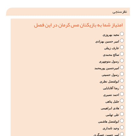
نظرسنجی
امتیاز شما به بازیکنان مس کرمان در این فصل
مجید بهروزی
امیر حسین بهزادی
عارف زینلی
صالح محمدی
رسول منوچهری
امیرحسین پورمحمد
رسول حسینی
ابولفضل نظری
رضا آقابابایی
احمد نصیری
جلیل پناهی
هادی ابراهیمی
علی تهامی
ابولفضل هاشمی
وحید نامداری
امیر حسین عسگری