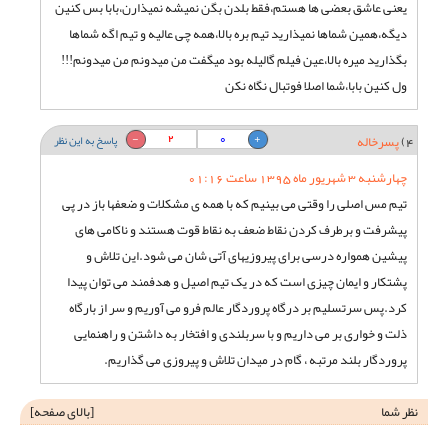
یعنی عاشق بعضی ها هستم،فقط بلدن بگن نمیشه نمیذارن،بابا بس کنین
دیگه،همین شماها نمیذارید تیم بره بالا،همه چی عالیه و تیم اگه شماها
بگذارید میره بالا،عین فیلم گالیله بود میگفت من میدونم من میدونم!!!
ول کنین بابا،شما اصلا فوتبال نگاه نکن
2
0
4)
پسرخاله
پاسخ به این نظر
چهارشنبه 3 شهریور ماه 1395 ساعت 01:16
تیم مس اصلی را وقتی می بینیم که با همه ی مشکلات و ضعفها باز در پی
پیشرفت و برطرف کردن نقاط ضعف به نقاط قوت هستند و ناکامی های
پیشین همواره درسی برای پیروزیهای آتی شان می شود.این تلاش و
پشتکار و ایمان چیزی است که در یک تیم اصیل و هدفمند می توان پیدا
کرد.پس سرتسلیم بر درگاه پروردگار عالم فرو می آوریم و سر از بارگاه
ذلت و خواری بر می داریم و با سربلندی و افتخار به داشتن و راهنمایی
پروردگار بلند مرتبه ، گام در میدان تلاش و پیروزی می گذاریم.
نظر شما
[
بالای صفحه
]