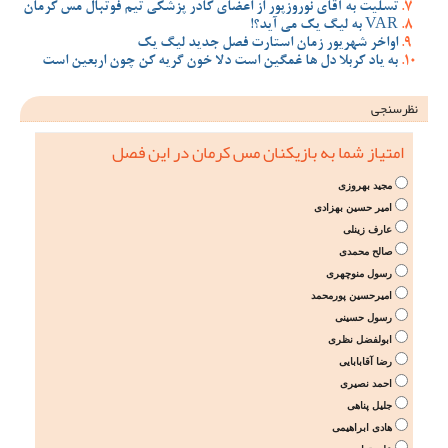
تسلیت به آقای نوروزپور از اعضای کادر پزشکی تیم فوتبال مس کرمان
VAR به لیگ یک می آید؟!
اواخر شهریور زمان استارت فصل جدید لیگ یک
به یاد کربلا دل ها غمگین است دلا خون گریه کن چون اربعین است
نظرسنجی
امتیاز شما به بازیکنان مس کرمان در این فصل
مجید بهروزی
امیر حسین بهزادی
عارف زینلی
صالح محمدی
رسول منوچهری
امیرحسین پورمحمد
رسول حسینی
ابولفضل نظری
رضا آقابابایی
احمد نصیری
جلیل پناهی
هادی ابراهیمی