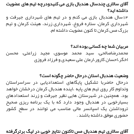
آقای سالاری چندسال هندبال بازی می کنیدودرچه تیم های عضویت
داشته اید؟
14سال هندبال بازی می کنم و در تیم های شهرداری جیرفت و
شهرداری کرمان، ستاره فروغ، شهرداری زرند، هیئت کرمان و تیم
بزرگ مس کرمان تا کنون عضویت داشته ام.
مربیان شما چه کسانی بوده اند؟
محمدرضاصالحی، سید محمد موسوی، مجید زراعتی، محسن
اخگر،احسان کارور،ارمان علی سعیدی و فرزاد فروزی
وضعیت هندبال استان درحال حاضر چگونه است؟
درحال حاضربا تشکیل پایگاهای استعدادیابی در سراسراستان
وتداوم کار روی تیم های پایه ،اینده هندبال کرمان درخشان خواهد
بود. همچنین در شهرستان هایی نظیر جیرفت و زرند استعدادهای
بسیارخوبی در هندبال وجود دارد که با یک برنامه ریزی صحیح
تروداشتن یک اسپانسر مالی مناسب می توانند در سطح کشور
حضوری موفق داشته باشند .
آقای سالاری تیم هندبال مس تاکنون نتایج خوبی در لیگ برترگرفته