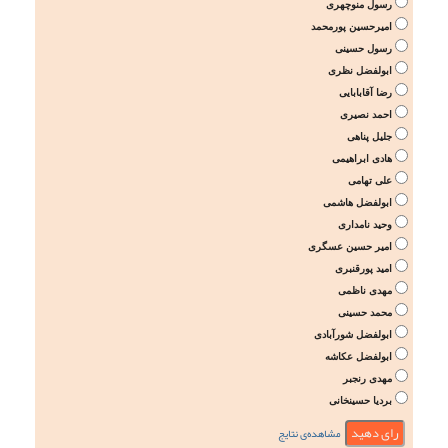
رسول منوچهری
امیرحسین پورمحمد
رسول حسینی
ابولفضل نظری
رضا آقابابایی
احمد نصیری
جلیل پناهی
هادی ابراهیمی
علی تهامی
ابولفضل هاشمی
وحید نامداری
امیر حسین عسگری
امید پورقنبری
مهدی ناظمی
محمد حسینی
ابولفضل شورآبادی
ابولفضل عکاشه
مهدی رنجبر
بردیا حسینخانی
مشاهده‌ی نتایج