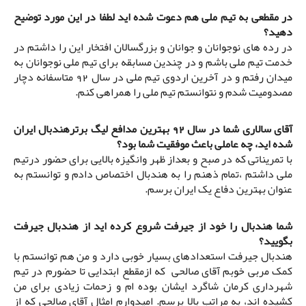
در مقطعی به تیم ملی هم دعوت شده اید لطفا در این مورد توضیح
دهید؟
در رده های نوجوانان و جوانان و بزرگسالان افتخار این را داشتم در
خدمت تیم ملی باشم و در چندین مسابقه برای تیم ملی نوجوانان به
میدان رفتم و در آخرین اردوی تیم ملی در سال 92 متاسفانه دچار
مصدومیت شدم و نتوانستم تیم ملی را همراهی کنم.
آقای سالاری شما در سال 92 بهترین مدافع لیگ برترهندبال ایران
شده اید، چه عاملی باعث موفقیت شما بود؟
با تمریناتی که در صبح و بعداز ظهر وانگیزه بالایی برای حضور درتیم
ملی داشتم ،تمام ذهنم را به هندبال اختصاص دادم و توانستم به
عنوان بهترین دفاع یک ایران برسم.
شما هندبال را خود از جیرفت شروع کرده اید از هندبال جیرفت
بگویید؟
هندبال جیرفت استعدادهای بسیار خوبی دارد و من هم توانستم با
کمک مربی خوبم آقای صالحی که ازمقطع ابتدایی تا حضورم در تیم
شهرداری کرمان شاگرد ایشان بوده ام و زحمات زیادی برای من
کشیده اند، به مراتب بالا برسم. امیدوارم امثال آقای صالحی که از