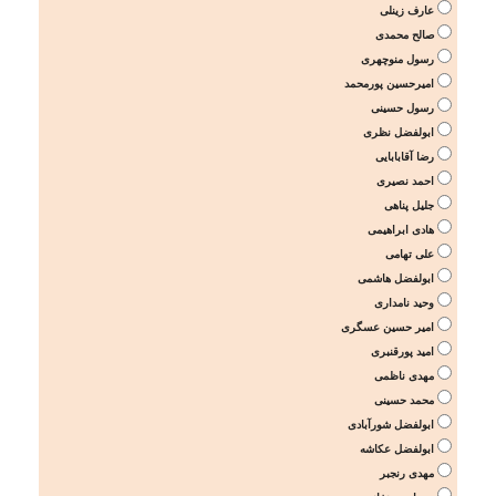
عارف زینلی
صالح محمدی
رسول منوچهری
امیرحسین پورمحمد
رسول حسینی
ابولفضل نظری
رضا آقابابایی
احمد نصیری
جلیل پناهی
هادی ابراهیمی
علی تهامی
ابولفضل هاشمی
وحید نامداری
امیر حسین عسگری
امید پورقنبری
مهدی ناظمی
محمد حسینی
ابولفضل شورآبادی
ابولفضل عکاشه
مهدی رنجبر