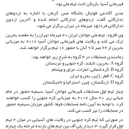
قهرمانی آسیا، بازیکن ثابت تیم ملی بود.
مدیر آکادمی فوتبال باشگاه مس کرمان با اشاره به اردوهای
تدارکاتی گفت: اردوهای تدارکاتی انجام شده و آخرین اردوی
تدارکاتی فردا 15 مهرماه در تهران برگزار می شود.
وی افزود: تیم ملی جوانان ایران 20 مهرماه تهران را به مقصد بحرین
ترک می کند و رقابت های قهرمانی جوانان آسیا 2016 به میزبانی
بحرین از 22 مهر تا 9 آبان با حضور 16 تیم برگزار خواهد شد.
زمانبندی مسابقات در 4 گروه به شرح زیر خواهد بود:
گروه A: بحرین، تایلند، کره جنوبی و عربستان
گروه B: کره شمالی، امارات، عراق و ویتنام
گروه C: قطر، ژاپن، یمن و ایران
گروه D: ازبکستان، چین، استرالیا و تاجیکستان
چهار تیم اول مسابقات قهرمانی جوانان آسیا، سهمیه حضور در جام
جهانی زیر 20 سال 2017 به میزبانی کره جنوبی را کسب خواهند
کرد. با توجه به آیین نامه مسابقات فیفا، کشور میزبان سهمیه حضور
در مسابقات را نیز کسب می کند.
در صورتی که تیم کره جنوبی در رقابت های آسیایی در میان 4 تیم
اول قرار گیرد، 3 دیدار پلی آف بین تیم های بازنده مرحله یک چهارم