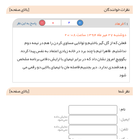
نظرات خوانندگان
[
بالای صفحه
]
0
2
1)
فرهاد
پاسخ به این نظر
دوشنبه 27 مهر ماه 1394 ساعت 20:08
فعلن که از گل گهر باختیم و توانایی مساوی کردن را هم در نیمه دوم
نداشتیم. ظاهرا تیم با چند برد در خانه زیادی اعتماد به نفس پیدا کرده.
بگوویچ امروز نشان داد که در برابر تیمهای با ارایش دفاعی برنامه مشخص
و هدفمندی ندارد. دیر بجنبیم فاصله مان با تیمهای بالایی دو رقمی می
شود
نظر شما
[
بالای صفحه
]
نام‌ :
نمایش داده
ایمیل :
نمی‌شود
نمایش داده
تلفن :
نمی‌شود
وبگاه‌ :