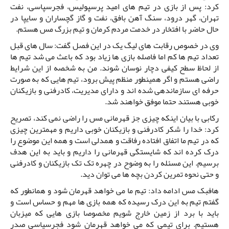
کرد: پس از بازی در تیم های امید پرسپولیس، فجرسپاسی، نفت
تهران، گهر درود، سنگ آهن بافق، نفت و گاز گچساران و سایپا در
حال حاضر با افتخار در خدمت مردم کرمان و تیم بزرگ مس هستم.
وی در خصوص رقابت های لیگ یک در این فصل گفت: سال های قبل
تعداد تیم ها کم اما فاصله بازی ها زیاد بود که باعث می شد تیم ها
از لحاظ سطح کیفی دچار نوسان شوند. من به شخصه از این شرایط
راضی هستم و اگر همینطور منظم پیش برود، تیم هایی که به صورت
حرفه ای سازماندهی شده اند و دارای مدیریت، کادرفنی و بازیکنان
خوبی هستند حتما موفق خواهند شد.
رکابی با بیان اینکه چیزی جز قهرمانی مس را راضی نمی کند، تصریح
کرد: خدا را شکر کادرفنی و بازیکنان خوبی داریم و مهمترین چیزی
که در تیم ما اتفاق افتاده رفاقت و همدلی است و همه این موضوع را
درک کرده اند که شایستگی قهرمانی را داریم و باید به این هدف
برسیم. این مسئله را به وضوح در چهره تک تک بازیکنان و کادرفنی
و حتی نحوه تمرین کردن بچه ها می توان دید.
هافبک مس ادامه داد: تیم ما می خواهد قهرمان شود و همانطور که
گفتم تیم به این درک رسیده که همه بازی ها مهم و حساس است و
باید با برد از زمین خارج شویم مخصوصا بازی هایی که میزبان
هستیم. برای تیمی که می خواهد قهرمان شود فجرسپاسی صدر