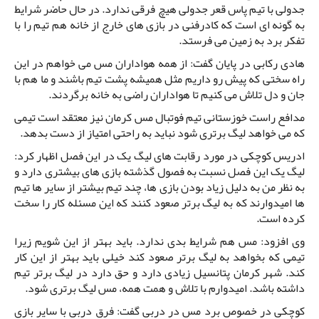
جدولی با تیم پاس قعر جدولی هیچ فرقی ندارد. در حال حاضر شرایط
به گونه ای است که کادرفنی در بازی های خارج از خانه هم تیم را با
تفکر برد به زمین می فرستد.
هادی رکابی در پایان گفت: از همه هواداران مس می خواهم در این
راه سختی که پیش رو داریم مثل همیشه پشت تیم باشند و ما هم با
جان و دل تلاش می کنیم تا هواداران راضی به خانه برگردند.
مدافع راست خوزستانی تیم فوتبال مس کرمان نیز معتقد است تیمی
که می خواهد لیگ برتری شود نباید به راحتی امتیاز از دست بدهد.
ادریس کوچکی در مورد رقابت های لیگ یک در این فصل اظهار کرد:
لیگ یک این فصل نسبت به فصول گذشته بازی های بیشتری دارد و
به نظر من به دلیل زیاد بودن بازی ها، چند تیم بیشتر از سایر ها تیم
ها امیدوارند که به لیگ برتر صعود کنند که این مسئله کار را سخت
کرده است.
وی افزود: مس هم شرایط بدی ندارد. باید بهتر از این شویم زیرا
تیمی که بخواهد به لیگ برتر صعود کند خیلی باید بهتر از این کار
کند. شهر کرمان پتانسیل زیادی دارد و حق دارد در لیگ برتر تیم
داشته باشد. امیدوارم با تلاش و همت همه، مس لیگ برتری شود.
کوچکی در خصوص برد مس در دربی گفت: فرق دربی با سایر بازی