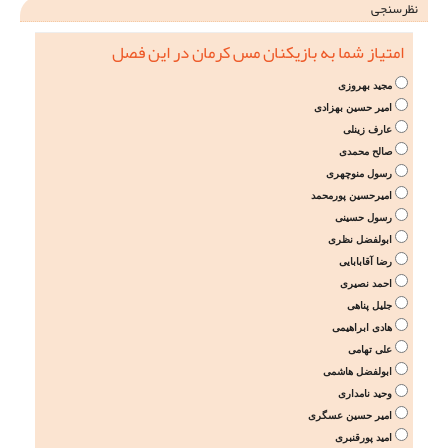
نظرسنجی
امتیاز شما به بازیکنان مس کرمان در این فصل
مجید بهروزی
امیر حسین بهزادی
عارف زینلی
صالح محمدی
رسول منوچهری
امیرحسین پورمحمد
رسول حسینی
ابولفضل نظری
رضا آقابابایی
احمد نصیری
جلیل پناهی
هادی ابراهیمی
علی تهامی
ابولفضل هاشمی
وحید نامداری
امیر حسین عسگری
امید پورقنبری