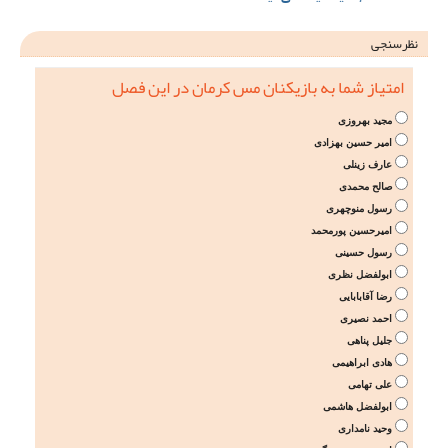
نظرسنجی
امتیاز شما به بازیکنان مس کرمان در این فصل
مجید بهروزی
امیر حسین بهزادی
عارف زینلی
صالح محمدی
رسول منوچهری
امیرحسین پورمحمد
رسول حسینی
ابولفضل نظری
رضا آقابابایی
احمد نصیری
جلیل پناهی
هادی ابراهیمی
علی تهامی
ابولفضل هاشمی
وحید نامداری