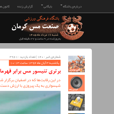
درباره‌ی باشگاه
بایگانی
گزارش زنده
کانون هو
شنبه 16 مرداد ماه 1405
به‌روزشده در 9 ساعت و 27 دقیقه قبل
شماره‌ی خبر : ‌140 | تعداد بازدید : 3961
یکشنبه 3 آبان ماه 1394 ساعت 10:13
برتری تنیسور مس برابر قهرما
در این رقابت‌ها که در اصفهان برگزار 
شهسواری به یک پیروزی با ارزش دست 