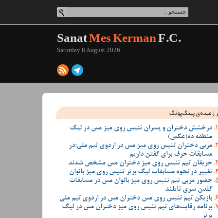
Sanat
Mes Kerman
F.C.
Saturday 8 August 2026
 زمینه‌ی پینگ‌پونگ
درخشش دختران و پسران تنیس روی میز مس در لیگ
منطقه ده(عکس)
مربی دختران تنیس روی میز مس در اردوی تیم ملی:در
مسابقات حرف برای گفتن داریم
حریفان تیم تنیس روی میز دختران مس مشخص شدند
تغییر در نحوه مسابقات لیگ برتر تنیس روی میز بانوان
حضور مربی تیم تنیس روی میز بانوان مس در مسابقات
گلدن سری تایلند
بازیکن تیم تنیس روی مس دختران مس در اردوی تیم ملی
برنامه رقابت‌های تیم تنیس روی میز دختران مس در لیگ
برتر