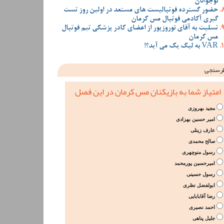
نوجوانان
حضور گسترده فوتبالیست های مستعد در اولین روز تست
گیری آکادمی فوتبال مس کرمان
تسلیت به آقای نوروزپور از اعضای کادر پزشکی تیم فوتبال
مس کرمان
VAR به لیگ یک می آید؟!
رسنجی
امتیاز شما به بازیکنان مس کرمان در این فصل
مجید بهروزی
امیر حسین بهزادی
عارف زینلی
صالح محمدی
رسول منوچهری
امیرحسین پورمحمد
رسول حسینی
ابولفضل نظری
رضا آقابابایی
احمد نصیری
جلیل پناهی