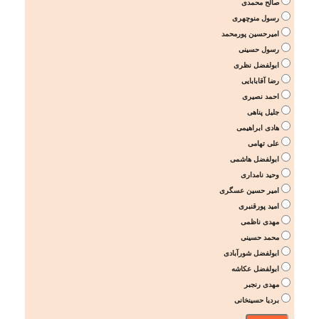
صالح محمدی
رسول منوچهری
امیرحسین پورمحمد
رسول حسینی
ابولفضل نظری
رضا آقابابایی
احمد نصیری
جلیل پناهی
هادی ابراهیمی
علی تهامی
ابولفضل هاشمی
وحید نامداری
امیر حسین عسگری
امید پورقنبری
مهدی ناظمی
محمد حسینی
ابولفضل شورآبادی
ابولفضل عکاشه
مهدی رنجبر
بردیا حسینخانی