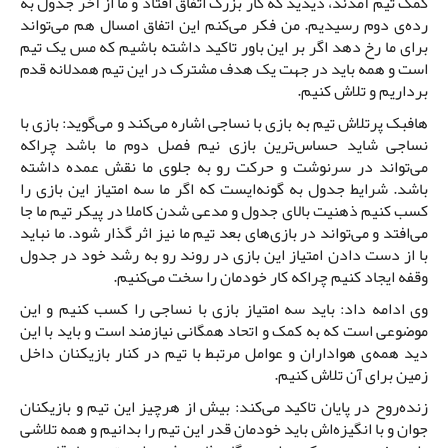
کمک تیم آمدند، دیدید که کار بزرگ اتفاق افتاد و ما از آخر جدول به
رده‌ی دوم رسیدیم. من فکر می‌کنم این اتفاق امسال هم می‌تواند
برای ما رخ دهد اگر بر این باور تاکید داشته باشیم که مس یک تیم
است و همه باید در جهت یک هدف مشترک در این تیم همدلانه قدم
برداریم و تلاش کنیم.
هافبک پرتلاش تیم به بازی با نساجی اشاره می‌کند و می‌گوید: بازی با
نساجی شاید حساس‌ترین بازی نیم فصل دوم ما باشد چراکه
می‌تواند در سرنوشت و حرکت رو به جلوی ما نقش عمده داشته
باشد. شرایط جدول به گونه‌ایست که اگر ما سه امتیاز این بازی را
کسب کنیم ذهنیت بالای جدول و مدعی شدن کاملا در پیکر تیم ما جا
می‌افتد و می‌تواند در بازی‌های بعد تیم ما نیز اثر گذار شود. ما نباید
با از دست دادن امتیاز این بازی در روند رو به رشد خود در جدول
وقفه ایجاد کنیم چراکه کار خودمان را سخت می‌کنیم.
وی ادامه داد: باید سه امتیاز بازی با نساجی را کسب کنیم و این
موضوعی است که به کمک و اتحاد همگانی نیازمند است و باید با این
دید همه‌ی هواداران و عوامل مرتبط با تیم در کنار بازیکنان داخل
زمین برای آن تلاش کنیم.
زنده‌روح در پایان تاکید می‌کند: بیش از هرچیز این تیم و بازیکنان
جوان و با انگیزه‌اش باید خودمان قدر این تیم را بدانیم و همه تلاشی