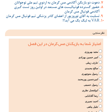
دعوت دو بازیکن آکادمی مس کرمان به اردوی تیم ملی نوجوانان
حضور گسترده فوتبالیست های مستعد در اولین روز تست گیری
آکادمی فوتبال مس کرمان
تسلیت به آقای نوروزپور از اعضای کادر پزشکی تیم فوتبال مس کرمان
VAR به لیگ یک می آید؟!
نظرسنجی
امتیاز شما به بازیکنان مس کرمان در این فصل
مجید بهروزی
امیر حسین بهزادی
عارف زینلی
صالح محمدی
رسول منوچهری
امیرحسین پورمحمد
رسول حسینی
ابولفضل نظری
رضا آقابابایی
احمد نصیری
جلیل پناهی