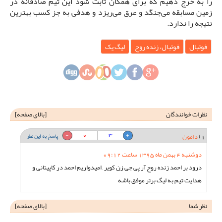
را به خرج دهیم که برای همگان ثابت شود این تیم صادقانه در
زمین مسابقه می‌جنگد و عرق می‌ریزد و هدفی به جز کسب بهترین
نتیجه را ندارد.
فوتبال
فوتبال، زنده روح
لیگ یک
نظرات خوانندگان
[
بالای صفحه
]
0
3
1)
دامون
پاسخ به این نظر
دوشنبه 4 بهمن ماه 1395 ساعت 09:12
درود بر احمد زنده روح آر پی جی زن کویر , امیدواریم احمد در کاپیتانی و
هدایت تیم به لیگ برتر موفق باشه
نظر شما
[
بالای صفحه
]