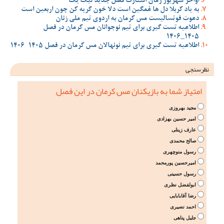
اواخر شهریور زمان استارت فصل جدید لیگ یک
به یاد کربلا دل ها غمگین است دلا خون گریه کن چون اربعین است
دعوت فوتسالیست مس کرمان به اردوی تیم ملی زنان
اطلاعیه تست گیری برای تیم نوجوانان مس کرمان در فصل
1405_1406
اطلاعیه تست گیری برای تیم نونهالان مس کرمان در فصل 1405-1406
نظرسنجی
امتیاز شما به بازیکنان مس کرمان در این فصل
مجید بهروزی
امیر حسین بهزادی
عارف زینلی
صالح محمدی
رسول منوچهری
امیرحسین پورمحمد
رسول حسینی
ابولفضل نظری
رضا آقابابایی
احمد نصیری
جلیل پناهی