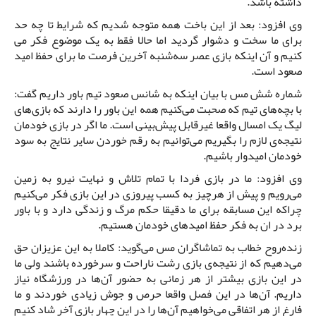
داشته باشد.
وی افزود: بعد از این باخت همه متوجه شدیم که شرایط تا چه حد
برای ما سخت و دشوار گردید اما حالا فقط به یک موضوع فکر می
کنیم و آن اینکه بازی عصر سه‌شنبه آخرین فرصت ما برای حفظ امید
صعود است.
شماره شش مس با بیان اینکه به شانس صعود تیم باور داریم گفت:
با بچه‌های تیم که صحبت می‌کنیم همه این باور را دارند که بازی‌های
لیگ یک امسال واقعا غیرقابل پیش‌بینی است. ما اگر در بازی خودمان
نتیجه‌ی لازم را بگیریم می‌توانیم به رقم خوردن سایر نتایج به سود
خودمان امیدوار باشیم.
وی افزود: ما در بازی فردا با تمام تلاش و نهایت نیرو به زمین
می‌رویم و پیش از هرچیز به کسب پیروزی در این بازی فکر می‌کنیم
چراکه این مسابقه برای ما دقیقا حکم مرگ و زندگی دارد و با باور
برد در ان به فکر حفظ امیدهای خودمان هستیم.
زنده‌روح خطاب به تماشاگران مس می‌گوید: کاملا به این عزیزان حق
می‌دهیم که از نتیجه‌ی بازی رشت ناراحت و سرخورده باشند ولی ما
در این بازی بیشتر از هر زمانی به حضور آن‌ها در ورزشگاه نیاز
داریم. آن‌ها در این فصل واقعا حرص و جوش زیادی خوردند و ما
فارغ از هر اتفاقی می‌خواهیم آن‌ها را در این چهار بازی آخر شاد کنیم