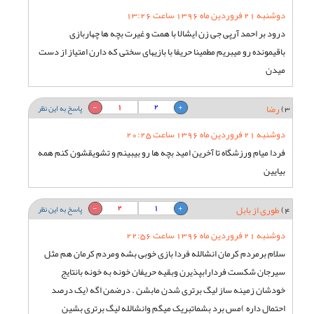
دوشنبه 21 فروردین ماه 1396 ساعت 13:26
درود بر احمد آرپی جی زن ایشالا با همت و غیرت بچه ها چهاربازی
باقیمونده رو میبریم مطمینا حریفا با بازیهای سختی که دارن امتیاز از دست
میدن
1
2
3)
رضا
پاسخ به این نظر
دوشنبه 21 فروردین ماه 1396 ساعت 20:25
فردا میام ورزشگاه تا آخرین امید بچه ها رو بیبینم و تشویقشون کنم همه
بیایین
2
1
4)
طوری از بابل
پاسخ به این نظر
دوشنبه 21 فروردین ماه 1396 ساعت 22:56
سلام برمردم کرمان انشالله فردا بازی خوبی بشه ومردم کرمان هم مثل
سیرجان شکست فردارابپذیرن وبقیه حریفان خونه به خونه بانتایج
خودشان زمینه ساز لیگ برتری شدن مابشن . درضمن اگه (یک درصد
احتمال داره )مس برد بشماتبریک میگم وانشالله لیگ برتری بشین