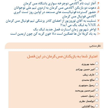
آغاز ثبت نام آکادمی دوچرخه سواری باشگاه مس کرمان
دعوت دو بازیکن آکادمی مس کرمان به اردوی تیم ملی نوجوانان
حضور گسترده فوتبالیست های مستعد در اولین روز تست گیری
آکادمی فوتبال مس کرمان
تسلیت به آقای نوروزپور از اعضای کادر پزشکی تیم فوتبال مس کرمان
VAR به لیگ یک می آید؟!
اواخر شهریور زمان استارت فصل جدید لیگ یک
به یاد کربلا دل ها غمگین است دلا خون گریه کن چون اربعین است
نظرسنجی
امتیاز شما به بازیکنان مس کرمان در این فصل
مجید بهروزی
امیر حسین بهزادی
عارف زینلی
صالح محمدی
رسول منوچهری
امیرحسین پورمحمد
رسول حسینی
ابولفضل نظری
رضا آقابابایی