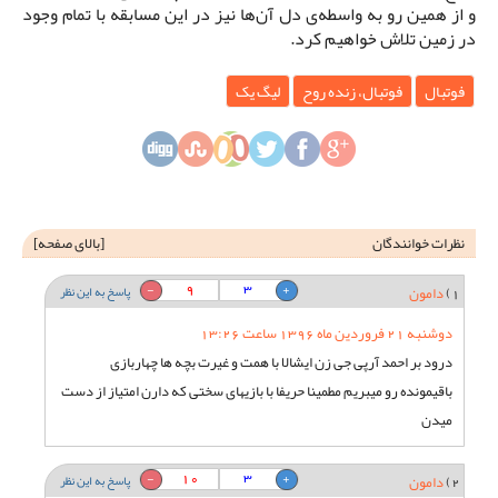
و از همین رو به واسطه‌ی دل آن‌ها نیز در این مسابقه با تمام وجود
در زمین تلاش خواهیم کرد.
فوتبال
فوتبال، زنده روح
لیگ یک
نظرات خوانندگان
[
بالای صفحه
]
9
3
1)
دامون
پاسخ به این نظر
دوشنبه 21 فروردین ماه 1396 ساعت 13:26
درود بر احمد آرپی جی زن ایشالا با همت و غیرت بچه ها چهاربازی
باقیمونده رو میبریم مطمینا حریفا با بازیهای سختی که دارن امتیاز از دست
میدن
10
3
2)
دامون
پاسخ به این نظر