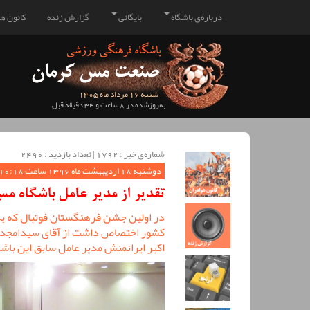
درباره‌ی باشگاه
بایگانی
گزارش زنده
کانون هو
شنبه 16 مرداد ماه 1405
به‌روزشده در 8 ساعت و 34 دقیقه قبل
شماره‌ی خبر : ‌1792 | تعداد بازدید : 2490
دوشنبه 18 اردیبهشت ماه 1396 ساعت 10:18
تقدیر از مدیر عامل باشگاه 
در اولین جشن فرهنگستان فوتبال که به 
کشور اختصاص داشت از آقای سیدامجد م
اکبر ایرانمنش مدیر عامل سابق این باشگ