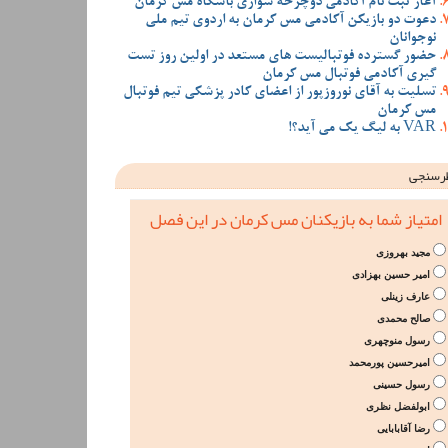
آغاز ثبت نام آکادمی دوچرخه سواری باشگاه مس کرمان
دعوت دو بازیکن آکادمی مس کرمان به اردوی تیم ملی
نوجوانان
حضور گسترده فوتبالیست های مستعد در اولین روز تست
گیری آکادمی فوتبال مس کرمان
تسلیت به آقای نوروزپور از اعضای کادر پزشکی تیم فوتبال
مس کرمان
VAR به لیگ یک می آید؟!
رسنجی
امتیاز شما به بازیکنان مس کرمان در این فصل
مجید بهروزی
امیر حسین بهزادی
عارف زینلی
صالح محمدی
رسول منوچهری
امیرحسین پورمحمد
رسول حسینی
ابولفضل نظری
رضا آقابابایی