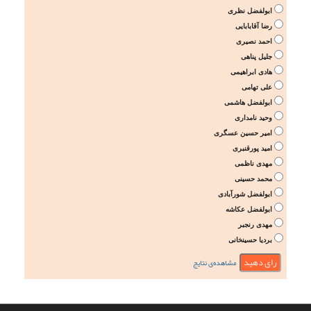
ابولفضل نظری
رضا آقابابایی
احمد نصیری
جلیل پناهی
هادی ابراهیمی
علی تهامی
ابولفضل هاشمی
وحید نامداری
امیر حسین عسگری
امید پورقنبری
مهدی ناظمی
محمد حسینی
ابولفضل شورآبادی
ابولفضل عکاشه
مهدی رنجبر
بردیا حسینخانی
مشاهده‌ی نتایج