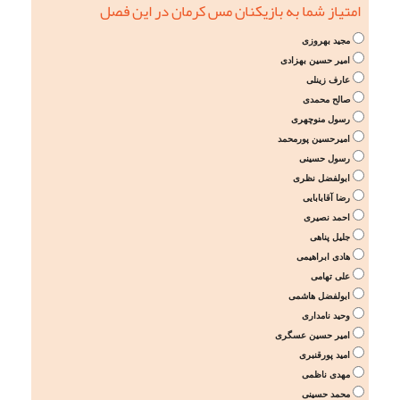
امتیاز شما به بازیکنان مس کرمان در این فصل
مجید بهروزی
امیر حسین بهزادی
عارف زینلی
صالح محمدی
رسول منوچهری
امیرحسین پورمحمد
رسول حسینی
ابولفضل نظری
رضا آقابابایی
احمد نصیری
جلیل پناهی
هادی ابراهیمی
علی تهامی
ابولفضل هاشمی
وحید نامداری
امیر حسین عسگری
امید پورقنبری
مهدی ناظمی
محمد حسینی