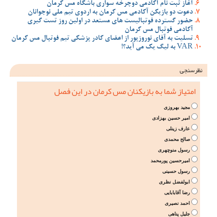
آغاز ثبت نام آکادمی دوچرخه سواری باشگاه مس کرمان
دعوت دو بازیکن آکادمی مس کرمان به اردوی تیم ملی نوجوانان
حضور گسترده فوتبالیست های مستعد در اولین روز تست گیری
آکادمی فوتبال مس کرمان
تسلیت به آقای نوروزپور از اعضای کادر پزشکی تیم فوتبال مس کرمان
VAR به لیگ یک می آید؟!
نظرسنجی
امتیاز شما به بازیکنان مس کرمان در این فصل
مجید بهروزی
امیر حسین بهزادی
عارف زینلی
صالح محمدی
رسول منوچهری
امیرحسین پورمحمد
رسول حسینی
ابولفضل نظری
رضا آقابابایی
احمد نصیری
جلیل پناهی