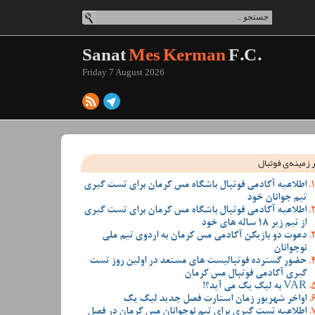
Sanat
Mes Kerman
F.C.
Friday 7 August 2026
 زمینه‌ی فوتبال
اطلاعیه آکادمی فوتبال باشگاه مس کرمان برای تست گیری
تیم جوانان خود
اطلاعیه آکادمی فوتبال باشگاه مس کرمان برای تست گیری
از تیم زیر 18 ساله های خود
دعوت دو بازیکن آکادمی مس کرمان به اردوی تیم ملی
نوجوانان
حضور گسترده فوتبالیست های مستعد در اولین روز تست
گیری آکادمی فوتبال مس کرمان
VAR به لیگ یک می آید؟!
اواخر شهریور زمان استارت فصل جدید لیگ یک
اطلاعیه تست گیری برای تیم نوجوانان مس کرمان در فصل