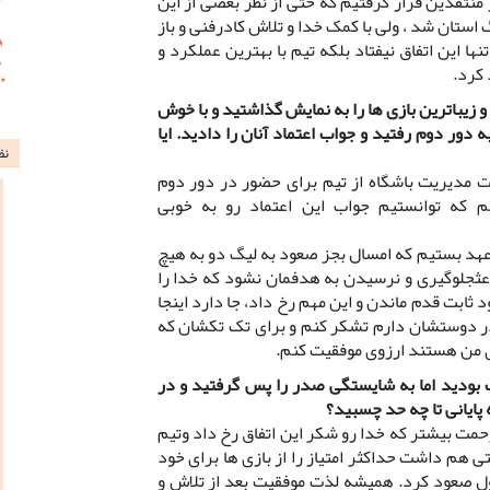
منتقدین قرار گرفتیم که حتی از نظر بعضی از این
استان شد ، ولی با کمک خدا و تلاش کادرفنی و باز
ها این اتفاق نیفتاد بلکه تیم با بهترین عملکرد و
 کرد.
و زیباترین بازی ها را به نمایش گذاشتید و با خوش
 دور دوم رفتید و جواب اعتماد آنان را دادید. ایا
نظ
یت مدیریت باشگاه از تیم برای حضور در دور دوم
 که توانستیم جواب این اعتماد رو به خوبی
عهد بستیم که امسال بجز صعود به لیگ دو به هیچ
اعثجلوگیری و نرسیدن به هدفمان نشود که خدا را
 ثابت قدم ماندن و این مهم رخ داد، جا دارد اینجا
در دوستشان دارم تشکر کنم و برای تک تکشان که
ی من هستند ارزوی موفقیت کنم.
نشین عقب بودید اما به شایستگی صدر را پس گرفتید و در
پایانی تا چه حد چسبید؟
زحمت بیشتر که خدا رو شکر این اتفاق رخ داد وتیم
تی هم داشت حداکثر امتیاز را از بازی ها برای خود
اول صعود کرد. همیشه لذت موفقیت بعد از تلاش و