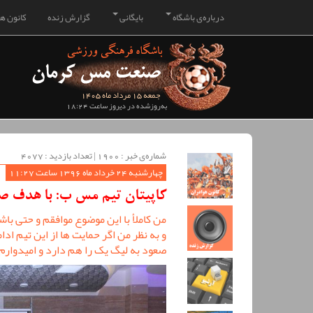
درباره‌ی باشگاه
بایگانی
گزارش زنده
کانون هو
جمعه 15 مرداد ماه 1405
به‌روزشده در دیروز ساعت 18:24
شماره‌ی خبر : ‌1900 | تعداد بازدید : 4077
چهارشنبه 24 خرداد ماه 1396 ساعت 11:27
کاپیتان تیم مس ب: با هدف صع
من کاملأ با این موضوع موافقم و حتی باش
و به نظر من اگر حمایت ها از این تیم ادا
صعود به لیگ یک را هم دارد و امیدوارم 