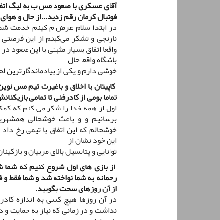
آقای عسکری با صعود مس ب به لیگ اتفاق
فوتبال کرمان رقم زدید...از حال و هوای 
در ابتدا سلام عرض م کینم خدمت شما
نارنجی و تشکر می‌کینم از این فرصتی ک
واقعا اتفاق بسیار مثبتی با این صعود د
باشگاه واقعا حال
خوشی دارم و یکی از بیادماندگارترین ل
کاپیتان با اخلاق و باغیرت تیم مس نو
تماما بومی از کادرفنی تا تمامی بازیکنان
اول از همه خدا را شکر می کنم که کمک 
برسانیم و و باعث خوشحالی همشهری
خوشحالم که این اتفاق با تیمی رخ داد 
این خود نشان از
توانایی و پتانسیل بالای مربیان و بازکین
از بازی های اول شروع کنیم که شما ش
رحمانه به شما نواخته شد و شما فقط و ف
از آن روزهای سحت بگویید
.
در آن روزها هیچ کسی به اندازه کادرفن
نداشت و در زمانی که نیاز به حمایت و 