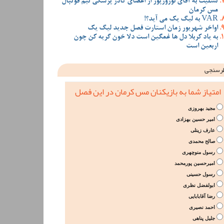
تسلیت به آقای نوروزپور از اعضای کادر پزشکی تیم فوتبال
مس کرمان
VAR به لیگ یک می آید؟!
اواخر شهریور زمان استارت فصل جدید لیگ یک
به یاد کربلا دل ها غمگین است دلا خون گریه کن چون
اربعین است
رسنجی
امتیاز شما به بازیکنان مس کرمان در این فصل
مجید بهروزی
امیر حسین بهزادی
عارف زینلی
صالح محمدی
رسول منوچهری
امیرحسین پورمحمد
رسول حسینی
ابولفضل نظری
رضا آقابابایی
احمد نصیری
جلیل پناهی