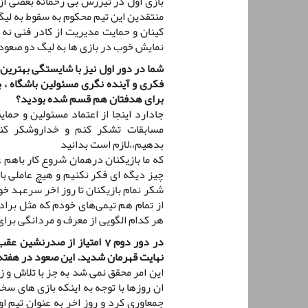
بازی اول در تیررس بی رحمانه بعضی از 
منتقدین این تیم محکوم به سقوط به لیگ 
کینان و حمایت مدیریت از کادر فنی نه تن
نمایش خوب در بازی ها به لیگ دو صعود
شما در دور اول نیز با شایستگی بهترین 
فکری و آینده نگری مسئولین باشگاه ، به
برای هدفتان هم قسم شده بودید؟
جادارد اینجا از اعتماد مسئولین و حما
مسابقات تشکر کنم و خداروشکر کنم
بدهیم،،لازم است بدانید
که ما بازیکنان درهمان شروع کار باهم 
چیز دیگه ای فکر نکنیم و هیچ عاملی ب
شکر نمام بازیکنان تا روز اخر سرعهد خود
از تمام هم تیمی‌های خودم که مثل برا
هر کدام الگویی از معرف و مردانگی برا
در دور دوم 7 امتیاز از صدر
نهایت قهرمان شدید. این صعود در هفته 
این امر محقق نمی شد به جز با تلاش و 
ان روزها با توجه به اینکه بازی های سخ
جمعاوری کرد و روز اخر به عنوان تیم 