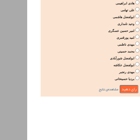
هادی ابراهیمی
علی تهامی
ابولفضل هاشمی
وحید نامداری
امیر حسین عسگری
امید پورقنبری
مهدی ناظمی
محمد حسینی
ابولفضل شورآبادی
ابولفضل عکاشه
مهدی رنجبر
بردیا حسینخانی
مشاهده‌ی نتایج