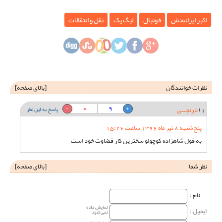
اکبر ایرانمنش
فوتبال
لیگ یک
نقل و انتقالات
نظرات خوانندگان
[
بالای صفحه
]
0
9
1)
نارنجـــی
پاسخ به این نظر
پنج‌شنبه 8 تیر ماه 1396 ساعت 15:26
به قول شاهزاده کوچولو سخترین کار قضاوت خود است
نظر شما
[
بالای صفحه
]
نام‌ :
نمایش داده
ایمیل :
نمی‌شود