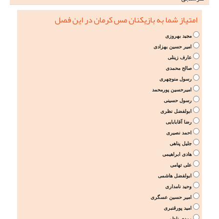
امتیاز شما به بازیکنان مس کرمان در این فصل
مجید بهروزی
امیر حسین بهزادی
عارف زینلی
صالح محمدی
رسول منوچهری
امیرحسین پورمحمد
رسول حسینی
ابولفضل نظری
رضا آقابابایی
احمد نصیری
جلیل پناهی
هادی ابراهیمی
علی تهامی
ابولفضل هاشمی
وحید نامداری
امیر حسین عسگری
امید پورقنبری
مهدی ناظمی