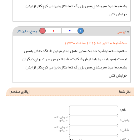
بشه.به امید سربلندی مس بزررگ که امثال بایرامی کوچکتر از اینن
خرابش کنن
0
4
7)
یاسر
پاسخ به این نظر
سه‌شنبه 20 تیر ماه 1396 ساعت 17:30
سلام خسته نباشید خدمت مدیر عامل محترم.این اقا اگه دلش بامس
نیست هم نباید بره باید ازش شکایت بشه تا درس عبرت برای دیگران
بشه.به امید سربلندی مس بزررگ که امثال بایرامی کوچکتر از اینن
خرابش کنن
نظر شما
[
بالای صفحه
]
نام‌ :
نمایش داده
ایمیل :
نمی‌شود
نمایش داده
تلفن :
نمی‌شود
وبگاه‌ :