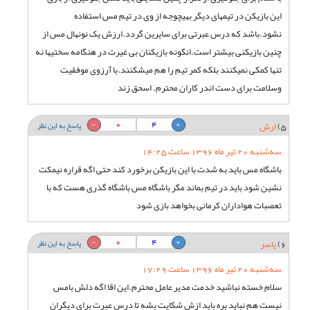
این بازیکن در تیمهای دیگر بهیچوجه از وی در تیم مس استفاده
نشود.باشد که درس عبرتی برای سایرین گردد.ارزش یک نونهال مس از
چنین بازیکنی بیشتر است.انگونه بازیکنان بی غیرت در هنگامه سختیها نه
تنها کمکی نمیکنند بلکه کمر تیم را هم میشکنند.با آرزوی موفقیت
وسلامت برای دست اندر کاران محترم. اسحق زند
0
4
5)
ارش
پاسخ به این نظر
سه‌شنبه 20 تیر ماه 1396 ساعت 14:25
باشگاه مس باید به شدت با این بازیکن برخورد کند حتی اگه قراره نیمکت
نشین شود باید در تیم بماند مگر باشگاه مس باشگاه گذری هست که با
تعصبات هواداران کرمانی بخواهد بازی شود
0
4
6)
یاسر
پاسخ به این نظر
سه‌شنبه 20 تیر ماه 1396 ساعت 17:29
سلام خسته نباشید خدمت مدیر عامل محترم.این اقا اگه دلش بامس
نیست هم نباید بره باید ازش شکایت بشه تا درس عبرت برای دیگران