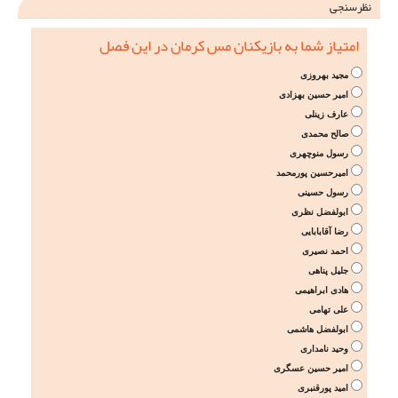
نظرسنجی
امتیاز شما به بازیکنان مس کرمان در این فصل
مجید بهروزی
امیر حسین بهزادی
عارف زینلی
صالح محمدی
رسول منوچهری
امیرحسین پورمحمد
رسول حسینی
ابولفضل نظری
رضا آقابابایی
احمد نصیری
جلیل پناهی
هادی ابراهیمی
علی تهامی
ابولفضل هاشمی
وحید نامداری
امیر حسین عسگری
امید پورقنبری