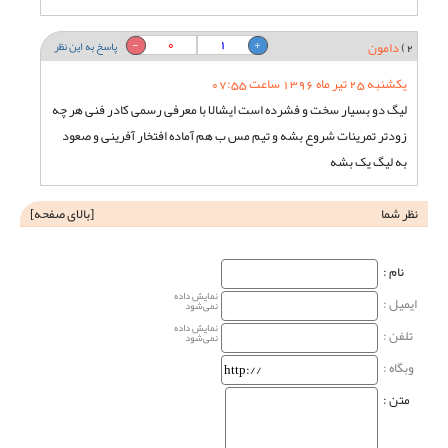
0
1
2)
دامون
پاسخ به این نظر
یکشنبه 25 تیر ماه 1396 ساعت 07:55
لیگ دو بسیار سخت و فشرده است ایشالا با معرفی رسمی کادر فنی هر چه
زودتر تمرینات شروع بشه و تیم مس ب هم آماده افتخار آفرینی و صعود
به لیگ یک بشه
نظر شما
[
بالای صفحه
]
نام‌ :
نمایش داده
ایمیل :
نمی‌شود
نمایش داده
تلفن :
نمی‌شود
وبگاه‌ :
متن :