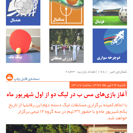
شماره‌ی خبر : ‌1981 | تعداد بازدید : 2843
نسخه‌ی قابل چاپ
شنبه 24 تیر ماه 1396 ساعت 13:07
آغاز بازی‌های مس ب در لیگ دو از اول شهریور ماه
با اعلام کمیته برگزاری مسابقات لیگ دسته دوم این رقابتها از تاریخ
یکم شهریور ماه و با حضور ٣٦ تیم در سه گروه ١٢ تیمی برگزار
خواهد شد.