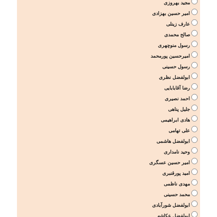
مجید بهروزی
امیر حسین بهزادی
عارف زینلی
صالح محمدی
رسول منوچهری
امیرحسین پورمحمد
رسول حسینی
ابولفضل نظری
رضا آقابابایی
احمد نصیری
جلیل پناهی
هادی ابراهیمی
علی تهامی
ابولفضل هاشمی
وحید نامداری
امیر حسین عسگری
امید پورقنبری
مهدی ناظمی
محمد حسینی
ابولفضل شورآبادی
ابولفضل عکاشه