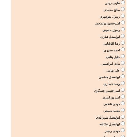
عارف زینلی
صالح محمدی
رسول منوچهری
امیرحسین پورمحمد
رسول حسینی
ابولفضل نظری
رضا آقابابایی
احمد نصیری
جلیل پناهی
هادی ابراهیمی
علی تهامی
ابولفضل هاشمی
وحید نامداری
امیر حسین عسگری
امید پورقنبری
مهدی ناظمی
محمد حسینی
ابولفضل شورآبادی
ابولفضل عکاشه
مهدی رنجبر