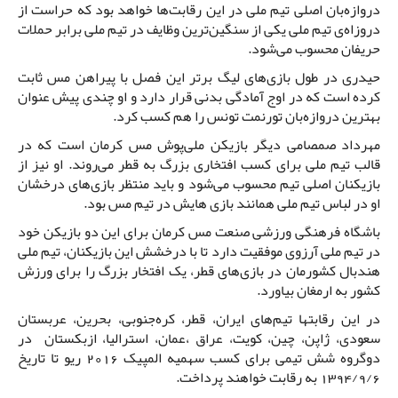
دروازه‌بان اصلی تیم ملی در این رقابت‌ها خواهد بود که حراست از
دروزاه‌ی تیم ملی یکی از سنگین‌ترین وظایف در تیم ملی برابر حملات
حریفان محسوب می‌شود.
حیدری در طول بازی‌های لیگ برتر این فصل با پیراهن مس ثابت
کرده است که در اوج آمادگی بدنی قرار دارد و او چندی پیش عنوان
بهترین دروازه‌بان تورنمت تونس را هم کسب کرد.
مهرداد صمصامی دیگر بازیکن ملی‌پوش مس کرمان است که در
قالب تیم ملی برای کسب افتخاری بزرگ به قطر می‌روند. او نیز از
بازیکنان اصلی تیم محسوب می‌شود و باید منتظر بازی‌های درخشان
او در لباس تیم ملی همانند بازی هایش در تیم مس بود.
باشگاه فرهنگی ورزشی صنعت مس کرمان برای این دو بازیکن خود
در تیم ملی آرزوی موفقیت دارد تا با درخشش این بازیکنان، تیم ملی
هندبال کشورمان در بازی‌های قطر، یک افتخار بزرگ را برای ورزش
کشور به ارمغان بیاورد.
در این رقابتها تیم‌های ایران، قطر، کره‌جنوبى، بحرین، عربستان
سعودى، ژاپن، چین، کویت، عراق ،عمان، استرالیا، ازبکستان در
دوگروه شش تیمی برای کسب سهمیه المپیک 2016 ریو تا تاریخ
1394/9/6 به رقابت خواهند پرداخت.