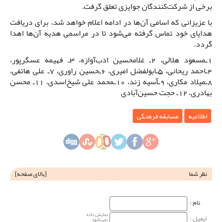
برخی از شرکت‌کنندگان جوایزی تعلق گرفت.
با عزیزانی که اسامی آن‌ها در ادامه اعلام خواهد شد، برای دریافت
هدایای خود تماس گرفته می‌شود تا در مراسمی هدیه آن‌ها اهدا
گردد.
1ـمسعود هلالی، 2ـ غلامحسین ادب‌آوازه، 3ـ فهیمه عسگرپور،
4ـاحمد ریحانی، 5ـابولفضل امیری، 6ـحسین راوری، 7ـ علی هاتفی،
8ـمیلاد مکاری، 9ـآسیه زند، 10ـمحمد علی شیخ‌اسدی، 11ـ محسن
بهادری، 12ـ حجت حسین‌آبادی
اطلاعیه
مسابقه فرهنگی
نظر شما
[
بالای صفحه
]
نام‌ :
نمایش داده
ایمیل :
نمی‌شود