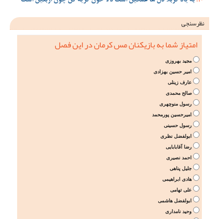
به یاد کربلا دل ها غمگین است دلا خون گریه کن چون اربعین است
نظرسنجی
امتیاز شما به بازیکنان مس کرمان در این فصل
مجید بهروزی
امیر حسین بهزادی
عارف زینلی
صالح محمدی
رسول منوچهری
امیرحسین پورمحمد
رسول حسینی
ابولفضل نظری
رضا آقابابایی
احمد نصیری
جلیل پناهی
هادی ابراهیمی
علی تهامی
ابولفضل هاشمی
وحید نامداری