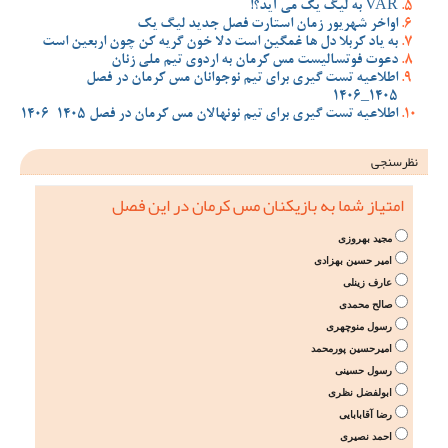
VAR به لیگ یک می آید؟!
اواخر شهریور زمان استارت فصل جدید لیگ یک
به یاد کربلا دل ها غمگین است دلا خون گریه کن چون اربعین است
دعوت فوتسالیست مس کرمان به اردوی تیم ملی زنان
اطلاعیه تست گیری برای تیم نوجوانان مس کرمان در فصل
1405_1406
اطلاعیه تست گیری برای تیم نونهالان مس کرمان در فصل 1405-1406
نظرسنجی
امتیاز شما به بازیکنان مس کرمان در این فصل
مجید بهروزی
امیر حسین بهزادی
عارف زینلی
صالح محمدی
رسول منوچهری
امیرحسین پورمحمد
رسول حسینی
ابولفضل نظری
رضا آقابابایی
احمد نصیری