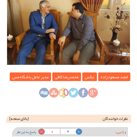
امجد مسعودزاده
عکس
محمدرضا کافی
مدیر عامل باشگاه مس
نظرات خوانندگان
[
بالای صفحه
]
0
2
1)
امید
پاسخ به این نظر