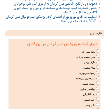
دعوت دو بازیکن آکادمی مس کرمان به اردوی تیم ملی نوجوانان
حضور گسترده فوتبالیست های مستعد در اولین روز تست گیری
آکادمی فوتبال مس کرمان
تسلیت به آقای نوروزپور از اعضای کادر پزشکی تیم فوتبال مس کرمان
VAR به لیگ یک می آید؟!
نظرسنجی
امتیاز شما به بازیکنان مس کرمان در این فصل
مجید بهروزی
امیر حسین بهزادی
عارف زینلی
صالح محمدی
رسول منوچهری
امیرحسین پورمحمد
رسول حسینی
ابولفضل نظری
رضا آقابابایی
احمد نصیری
جلیل پناهی