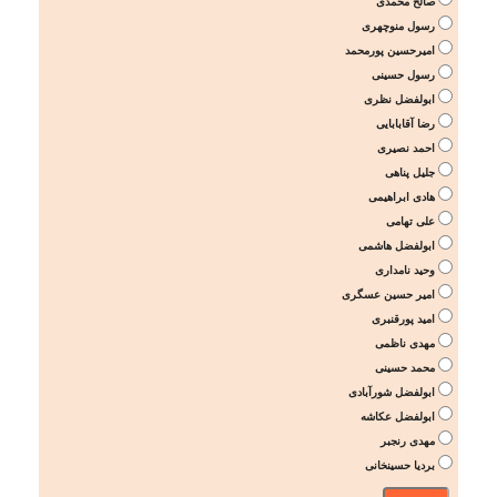
صالح محمدی
رسول منوچهری
امیرحسین پورمحمد
رسول حسینی
ابولفضل نظری
رضا آقابابایی
احمد نصیری
جلیل پناهی
هادی ابراهیمی
علی تهامی
ابولفضل هاشمی
وحید نامداری
امیر حسین عسگری
امید پورقنبری
مهدی ناظمی
محمد حسینی
ابولفضل شورآبادی
ابولفضل عکاشه
مهدی رنجبر
بردیا حسینخانی