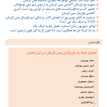
آغاز ثبت نام آکادمی دوچرخه سواری باشگاه مس کرمان
دعوت دو بازیکن آکادمی مس کرمان به اردوی تیم ملی نوجوانان
حضور گسترده فوتبالیست های مستعد در اولین روز تست گیری
آکادمی فوتبال مس کرمان
تسلیت به آقای نوروزپور از اعضای کادر پزشکی تیم فوتبال مس کرمان
VAR به لیگ یک می آید؟!
اواخر شهریور زمان استارت فصل جدید لیگ یک
به یاد کربلا دل ها غمگین است دلا خون گریه کن چون اربعین است
نظرسنجی
امتیاز شما به بازیکنان مس کرمان در این فصل
مجید بهروزی
امیر حسین بهزادی
عارف زینلی
صالح محمدی
رسول منوچهری
امیرحسین پورمحمد
رسول حسینی
ابولفضل نظری
رضا آقابابایی