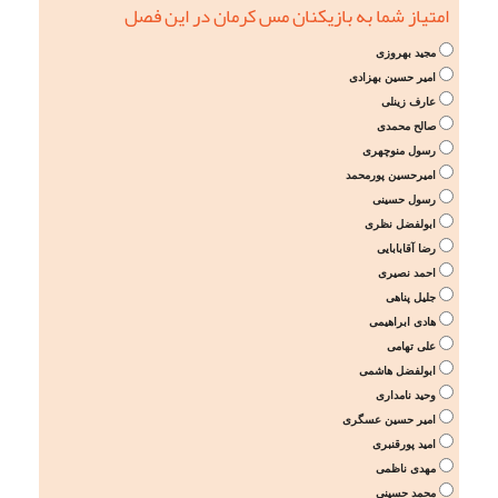
امتیاز شما به بازیکنان مس کرمان در این فصل
مجید بهروزی
امیر حسین بهزادی
عارف زینلی
صالح محمدی
رسول منوچهری
امیرحسین پورمحمد
رسول حسینی
ابولفضل نظری
رضا آقابابایی
احمد نصیری
جلیل پناهی
هادی ابراهیمی
علی تهامی
ابولفضل هاشمی
وحید نامداری
امیر حسین عسگری
امید پورقنبری
مهدی ناظمی
محمد حسینی