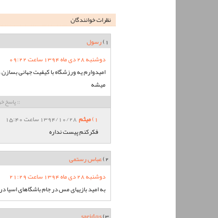
نظرات خوانندگان
1)
رسول
دوشنبه 28 دی ماه 1394 ساعت 09:22
امیدوارم یه ورزشگاه با کیفیت جهانی بسازن 
میشه
:: پاسخ خو
1)
میثم
1394/10/28 ساعت 15:40
فکرکنم پیست نداره
2)
عباس رستمی
دوشنبه 28 دی ماه 1394 ساعت 21:29
به امید بازیهای مس در جام باشگاهای اسیا د
saeid@s
3)