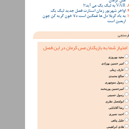
مس کرمان
VAR به لیگ یک می آید؟!
اواخر شهریور زمان استارت فصل جدید لیگ یک
به یاد کربلا دل ها غمگین است دلا خون گریه کن چون
اربعین است
رسنجی
امتیاز شما به بازیکنان مس کرمان در این فصل
مجید بهروزی
امیر حسین بهزادی
عارف زینلی
صالح محمدی
رسول منوچهری
امیرحسین پورمحمد
رسول حسینی
ابولفضل نظری
رضا آقابابایی
احمد نصیری
جلیل پناهی
هادی ابراهیمی