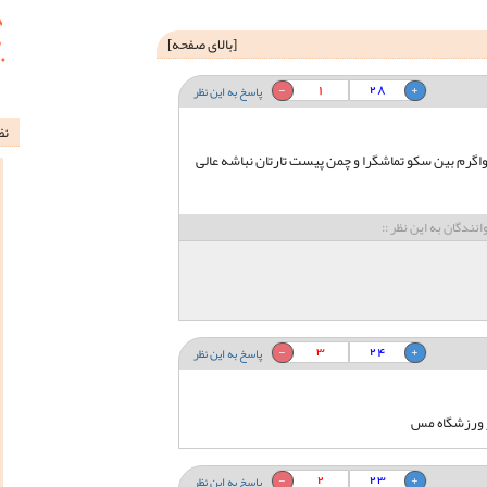
[
بالای صفحه
]
1
28
پاسخ به این نظر
نظ
واگرم بین سکو تماشگرا و چمن پیست تارتان نباشه عالی
انندگان به این نظر ::
3
24
پاسخ به این نظر
ر ورزشگاه مس
2
23
پاسخ به این نظر