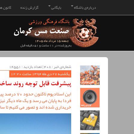
درباره‌ی باشگاه
بایگانی
گزارش زنده
کانون هو
جمعه 15 مرداد ماه 1405
به‌روزشده در 11 ساعت و 51 دقیقه قبل
شماره‌ی خبر : ‌408 | تعداد بازدید : 14551
یکشنبه 27 دی ماه 1394 ساعت 12:20
پبشرفت قابل توجه روند سا
این استادیوم 
فردا به پایان می رسد و یک ماه دیگر ن
خریداری شده اند و تصور می کنیم تا سال 95 به بهره برداری بر