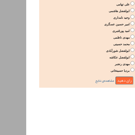
علی تهامی
ابولفضل هاشمی
وحید نامداری
امیر حسین عسگری
امید پورقنبری
مهدی ناظمی
محمد حسینی
ابولفضل شورآبادی
ابولفضل عکاشه
مهدی رنجبر
بردیا حسینخانی
مشاهده‌ی نتایج