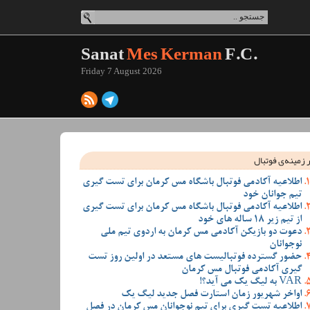
Sanat
Mes Kerman
F.C.
Friday 7 August 2026
 زمینه‌ی فوتبال
اطلاعیه آکادمی فوتبال باشگاه مس کرمان برای تست گیری
تیم جوانان خود
اطلاعیه آکادمی فوتبال باشگاه مس کرمان برای تست گیری
از تیم زیر 18 ساله های خود
دعوت دو بازیکن آکادمی مس کرمان به اردوی تیم ملی
نوجوانان
حضور گسترده فوتبالیست های مستعد در اولین روز تست
گیری آکادمی فوتبال مس کرمان
VAR به لیگ یک می آید؟!
اواخر شهریور زمان استارت فصل جدید لیگ یک
اطلاعیه تست گیری برای تیم نوجوانان مس کرمان در فصل