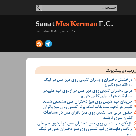
Sanat
Mes Kerman
F.C.
Saturday 8 August 2026
 زمینه‌ی پینگ‌پونگ
درخشش دختران و پسران تنیس روی میز مس در لیگ
منطقه ده(عکس)
مربی دختران تنیس روی میز مس در اردوی تیم ملی:در
مسابقات حرف برای گفتن داریم
حریفان تیم تنیس روی میز دختران مس مشخص شدند
تغییر در نحوه مسابقات لیگ برتر تنیس روی میز بانوان
حضور مربی تیم تنیس روی میز بانوان مس در مسابقات
گلدن سری تایلند
بازیکن تیم تنیس روی مس دختران مس در اردوی تیم ملی
برنامه رقابت‌های تیم تنیس روی میز دختران مس در لیگ
برتر