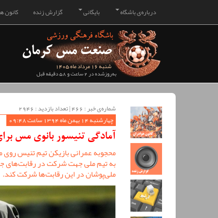
درباره‌ی باشگاه
بایگانی
گزارش زنده
کانون هو
شنبه 16 مرداد ماه 1405
به‌روزشده در 2 ساعت و 58 دقیقه قبل
شماره‌ی خبر : ‌466 | تعداد بازدید : 2946
چهارشنبه 14 بهمن ماه 1394 ساعت 09:48
آمادگی تنیسور بانوی مس برا
محجوبه عمرانی بازیکن تیم تنیس روی 
به تیم ملی جهت شرکت در رقابت‌های جهان
ملی‌پوشان در این رقابت‌ها شرکت کند.