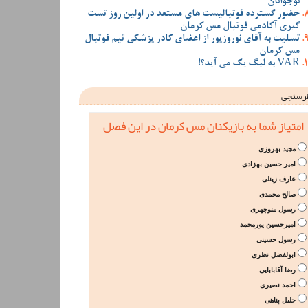
نوجوانان
حضور گسترده فوتبالیست های مستعد در اولین روز تست
گیری آکادمی فوتبال مس کرمان
تسلیت به آقای نوروزپور از اعضای کادر پزشکی تیم فوتبال
مس کرمان
VAR به لیگ یک می آید؟!
رسنجی
امتیاز شما به بازیکنان مس کرمان در این فصل
مجید بهروزی
امیر حسین بهزادی
عارف زینلی
صالح محمدی
رسول منوچهری
امیرحسین پورمحمد
رسول حسینی
ابولفضل نظری
رضا آقابابایی
احمد نصیری
جلیل پناهی