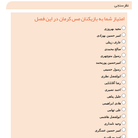
نظرسنجی
امتیاز شما به بازیکنان مس کرمان در این فصل
مجید بهروزی
امیر حسین بهزادی
عارف زینلی
صالح محمدی
رسول منوچهری
امیرحسین پورمحمد
رسول حسینی
ابولفضل نظری
رضا آقابابایی
احمد نصیری
جلیل پناهی
هادی ابراهیمی
علی تهامی
ابولفضل هاشمی
وحید نامداری
امیر حسین عسگری
امید پورقنبری