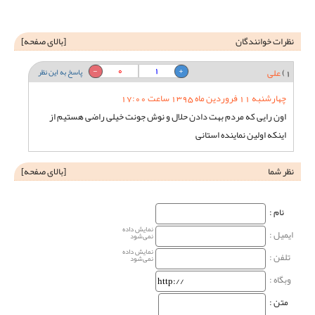
نظرات خوانندگان
[
بالای صفحه
]
0
1
1)
علی
پاسخ به این نظر
چهارشنبه 11 فروردین ماه 1395 ساعت 17:00
اون رایی که مردم بهت دادن حلال و نوش جونت خیلی راضی هستیم از
اینکه اولین نماینده استانی
نظر شما
[
بالای صفحه
]
نام‌ :
نمایش داده
ایمیل :
نمی‌شود
نمایش داده
تلفن :
نمی‌شود
وبگاه‌ :
متن :