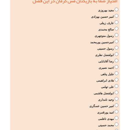
امتیاز شما به بازیکنان مس کرمان در این فصل
مجید بهروزی
امیر حسین بهزادی
عارف زینلی
صالح محمدی
رسول منوچهری
امیرحسین پورمحمد
رسول حسینی
ابولفضل نظری
رضا آقابابایی
احمد نصیری
جلیل پناهی
هادی ابراهیمی
علی تهامی
ابولفضل هاشمی
وحید نامداری
امیر حسین عسگری
امید پورقنبری
مهدی ناظمی
محمد حسینی