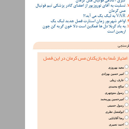
گیری آکادمی فوتبال مس کرمان
تسلیت به آقای نوروزپور از اعضای کادر پزشکی تیم فوتبال
مس کرمان
VAR به لیگ یک می آید؟!
اواخر شهریور زمان استارت فصل جدید لیگ یک
به یاد کربلا دل ها غمگین است دلا خون گریه کن چون
اربعین است
رسنجی
امتیاز شما به بازیکنان مس کرمان در این فصل
مجید بهروزی
امیر حسین بهزادی
عارف زینلی
صالح محمدی
رسول منوچهری
امیرحسین پورمحمد
رسول حسینی
ابولفضل نظری
رضا آقابابایی
احمد نصیری