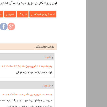
این ورزشکاران عزیز خود را به آن‌ها تبر
احسان پورشیخعلی
تبریک
تمرین
س
نظرات خوانندگان
1)
امید
پنج‌شنبه 12 فروردین ماه 1395 ساعت 22:18
تولدت مبارک سعیدجان دقیقی
2)
دامون
جمعه 13 فروردین ماه 1395 ساعت 10:16
درود بر هوادارا ن با غیرت و بازیکنهای متعصب 
بیشتری هم در بازیها حضور پیدا میکنن