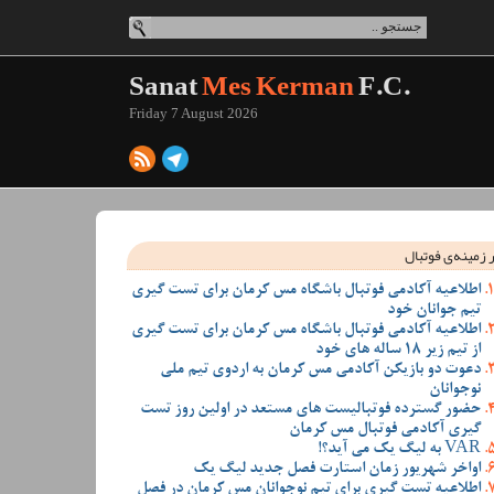
Sanat
Mes Kerman
F.C.
Friday 7 August 2026
 زمینه‌ی فوتبال
اطلاعیه آکادمی فوتبال باشگاه مس کرمان برای تست گیری
تیم جوانان خود
اطلاعیه آکادمی فوتبال باشگاه مس کرمان برای تست گیری
از تیم زیر 18 ساله های خود
دعوت دو بازیکن آکادمی مس کرمان به اردوی تیم ملی
نوجوانان
حضور گسترده فوتبالیست های مستعد در اولین روز تست
گیری آکادمی فوتبال مس کرمان
VAR به لیگ یک می آید؟!
اواخر شهریور زمان استارت فصل جدید لیگ یک
اطلاعیه تست گیری برای تیم نوجوانان مس کرمان در فصل