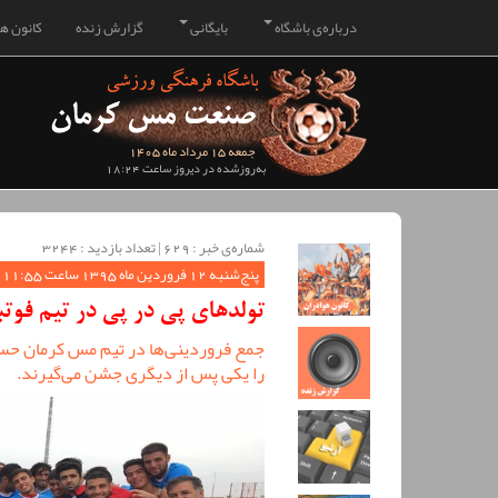
درباره‌ی باشگاه
بایگانی
گزارش زنده
کانون هو
جمعه 15 مرداد ماه 1405
به‌روزشده در دیروز ساعت 18:24
شماره‌ی خبر : ‌629 | تعداد بازدید : 3244
پنج‌شنبه 12 فروردین ماه 1395 ساعت 11:55
تولد‌های پی در پی در تیم فوت
جمع فروردینی‌ها در تیم مس کرمان حساب
را یکی پس از دیگری جشن می‌گیرند.