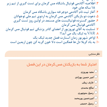
اطلاعیه آکادمی فوتبال باشگاه مس کرمان برای تست گیری از تیم زیر
18 ساله های خود
آغاز ثبت نام آکادمی دوچرخه سواری باشگاه مس کرمان
دعوت دو بازیکن آکادمی مس کرمان به اردوی تیم ملی نوجوانان
حضور گسترده فوتبالیست های مستعد در اولین روز تست گیری
آکادمی فوتبال مس کرمان
تسلیت به آقای نوروزپور از اعضای کادر پزشکی تیم فوتبال مس کرمان
VAR به لیگ یک می آید؟!
اواخر شهریور زمان استارت فصل جدید لیگ یک
به یاد کربلا دل ها غمگین است دلا خون گریه کن چون اربعین است
نظرسنجی
امتیاز شما به بازیکنان مس کرمان در این فصل
مجید بهروزی
امیر حسین بهزادی
عارف زینلی
صالح محمدی
رسول منوچهری
امیرحسین پورمحمد
رسول حسینی