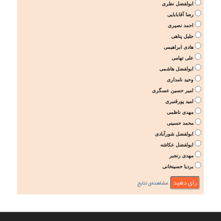
ابولفضل نظری
رضا آقابابایی
احمد نصیری
جلیل پناهی
هادی ابراهیمی
علی تهامی
ابولفضل هاشمی
وحید نامداری
امیر حسین عسگری
امید پورقنبری
مهدی ناظمی
محمد حسینی
ابولفضل شورآبادی
ابولفضل عکاشه
مهدی رنجبر
بردیا حسینخانی
مشاهده‌ی نتایج