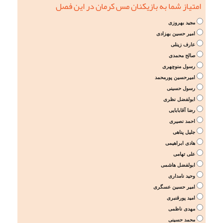
امتیاز شما به بازیکنان مس کرمان در این فصل
مجید بهروزی
امیر حسین بهزادی
عارف زینلی
صالح محمدی
رسول منوچهری
امیرحسین پورمحمد
رسول حسینی
ابولفضل نظری
رضا آقابابایی
احمد نصیری
جلیل پناهی
هادی ابراهیمی
علی تهامی
ابولفضل هاشمی
وحید نامداری
امیر حسین عسگری
امید پورقنبری
مهدی ناظمی
محمد حسینی