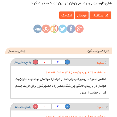
های تلویزیونی بهتر می‌توان در این مورد صحبت کرد.
اکبر میثاقیان
فوتبال
لیگ یک
نظرات خوانندگان
[
بالای صفحه
]
0
4
1)
سعید
پاسخ به این نظر
سه‌شنبه 31 فروردین ماه 1395 ساعت 14:04
شانس صعود داریم و امیدوار فقط از هوادارا خواهش میکنم به عنوان یک
هوادار در بازیهای خانگی ورزشگاه باهنر را با حضورشون برای حریف جهنم
کنن با حمایت از مس
0
3
2)
سعید
پاسخ به این نظر
سه‌شنبه 31 فروردین ماه 1395 ساعت 14:04