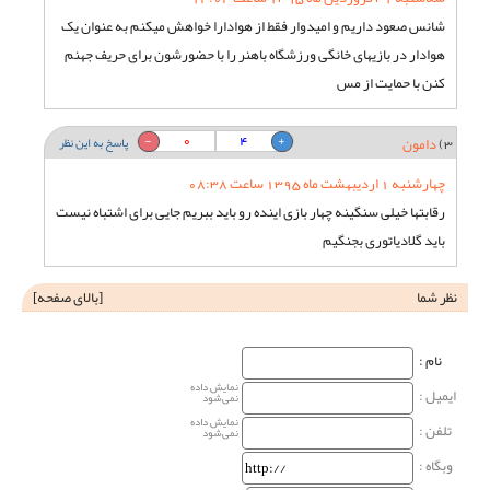
شانس صعود داریم و امیدوار فقط از هوادارا خواهش میکنم به عنوان یک
هوادار در بازیهای خانگی ورزشگاه باهنر را با حضورشون برای حریف جهنم
کنن با حمایت از مس
0
4
3)
دامون
پاسخ به این نظر
چهارشنبه 1 اردیبهشت ماه 1395 ساعت 08:38
رقابتها خیلی سنگینه چهار بازی اینده رو باید ببریم جایی برای اشتباه نیست
باید گلادیاتوری بجنگیم
نظر شما
[
بالای صفحه
]
نام‌ :
نمایش داده
ایمیل :
نمی‌شود
نمایش داده
تلفن :
نمی‌شود
وبگاه‌ :