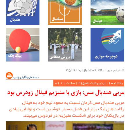
شماره‌ی خبر : ‌740 | تعداد بازدید : 3516
نسخه‌ی قابل چاپ
یکشنبه 19 اردیبهشت ماه 1395 ساعت 09:21
مربی هندبال مس: بازی با منیزیم فینال زودرس بود
مربی هندبال مس کرمان نسبت به صعود تیم خود به فینال
رقابت‌های لیگ برتر این فصل بسیار خوشبین است و توانایی زیادی
در بازیکنان خود برای شکست منیزیم در فردوس می‌بیند.