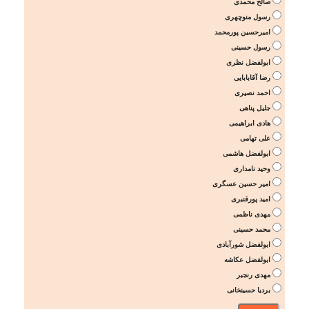
صالح محمدی
رسول منوچهری
امیرحسین پورمحمد
رسول حسینی
ابولفضل نظری
رضا آقابابایی
احمد نصیری
جلیل پناهی
هادی ابراهیمی
علی تهامی
ابولفضل هاشمی
وحید نامداری
امیر حسین عسگری
امید پورقنبری
مهدی ناظمی
محمد حسینی
ابولفضل شورآبادی
ابولفضل عکاشه
مهدی رنجبر
بردیا حسینخانی