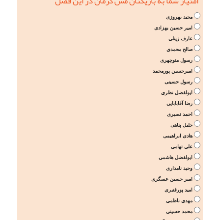
امتیاز شما به بازیکنان مس کرمان در این فصل
مجید بهروزی
امیر حسین بهزادی
عارف زینلی
صالح محمدی
رسول منوچهری
امیرحسین پورمحمد
رسول حسینی
ابولفضل نظری
رضا آقابابایی
احمد نصیری
جلیل پناهی
هادی ابراهیمی
علی تهامی
ابولفضل هاشمی
وحید نامداری
امیر حسین عسگری
امید پورقنبری
مهدی ناظمی
محمد حسینی