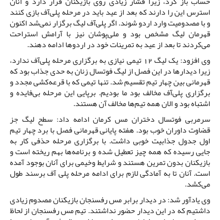
حساب باز کرد، زیرا فشار زیادی روی بازیکنان قرار دارد و آنان
استرس این را دارند که بعد از عید باید در مرحله پلی‌آف بازی کنند
و با مصدومیت وارد اردو شوند. اگر پلی‌آف لیگ برگزار نمی‌شد اکنون
قهرمان لیگ مشخص بود و ملی‌پوشان نیز با آرامش استراحت
می‌کردند تا بعد از عید به تمرینات خود در اردوها ادامه دهند.
وی افزود: یک لیگ 12 تیمی نیازی به برگزاری مرحله پلی‌آف ندارد،
زیرا دیدارها در این فصل از لیگ فوتسال زنان به حدی جذاب بود که
قهرمانی بین چهار تیم تقسیم شد. تنها تیمی که با قرعه‌کشی مجدد و
برگزاری پلی‌آف مخالف بود ما بودیم. برپایی این مرحله بی‌فایده و
اشتباه بود و الان همه تیم‌ها مخالف آن هستند.
سرمربی فوتسال دختران مس کرمان ادامه داد: سطح لیگ جز
قضاوت داوران خوب بود. هفته پایانی قهرمانی فصل با برد چهار تیم
اول جدول جذابیت خوبی داشت. با برگزاری مرحله حذفی کار به
جایی رسیده که همه چیز تعطیل شده و برنامه‌ها بهم ریخته است و
بازیکنان بدون تمرین هستند و شرایط وخیمی برای آنان بوجود آمده
است. آنان تا به آمادگی لازم برای ادامه مرحله پلی آف برسند طول
می‌کشد.
وی یادآور شد: در دیدار برابر مس رفسنجان بازیکنان مصدوم زیادی
داشتیم که در این دیدار حضور نداشتند. تیم مس رفسنجان از لحاظ