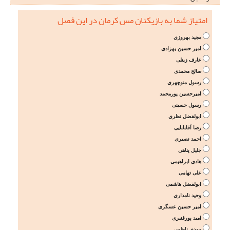
امتیاز شما به بازیکنان مس کرمان در این فصل
مجید بهروزی
امیر حسین بهزادی
عارف زینلی
صالح محمدی
رسول منوچهری
امیرحسین پورمحمد
رسول حسینی
ابولفضل نظری
رضا آقابابایی
احمد نصیری
جلیل پناهی
هادی ابراهیمی
علی تهامی
ابولفضل هاشمی
وحید نامداری
امیر حسین عسگری
امید پورقنبری
مهدی ناظمی