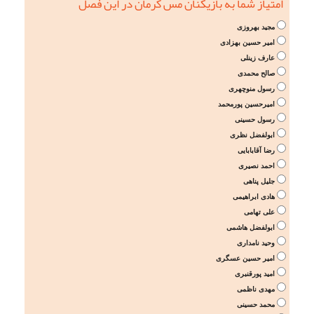
امتیاز شما به بازیکنان مس کرمان در این فصل
مجید بهروزی
امیر حسین بهزادی
عارف زینلی
صالح محمدی
رسول منوچهری
امیرحسین پورمحمد
رسول حسینی
ابولفضل نظری
رضا آقابابایی
احمد نصیری
جلیل پناهی
هادی ابراهیمی
علی تهامی
ابولفضل هاشمی
وحید نامداری
امیر حسین عسگری
امید پورقنبری
مهدی ناظمی
محمد حسینی