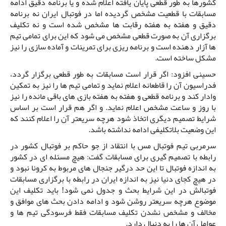
کشورها به طور قطعی پایان یافته اعلام شده و یا برنامه دقیق ادامه
مسابقات با قطعیت مشخص گردیده اما در فوتبال ایران نه برنامه
دقیق و هفته به هفته رقابت ها مشخص شده است و نه تکلیف
برگزاری آن به صورت قطعی مشخص می شود که این برای تمامی تیم
ها آزار دهنده است و برنامه ریزی برای تمرینات و آماده سازی را نیز
مشکل ساخته است.
حسینی افزود: اگر قرار است مسابقات به طور قطعی برگزار گردد،
فدراسیون آن را قاطعانه اعلام نماید و تمامی تیم ها را نیز به تمکین
وادار کند و برنامه قطعی و هفته به هفته بازی های باقی مانده را نیز
با روز و ساعت مشخص اعلام نماید. و اگر هم قرار است بر اساس
شرایط تصمیم دیگری اتخاذ شود هرچه سریعتر آن را اعلام کنند که
این وضعیت بلاتکلیفی ادامه نداشته باشد.
سرمربی تیم فوتبال مس با انتقاد از جو حاکم بر فوتبال کشور در
رابطه با تصمیم گیری برای مسابقات گفت: هیچ مسئله ای در کشور
به اندازه فوتبال تا این حد درگیر جنجال های مربوط به کرونا نبود و
در هیچ کجای دنیا نیز به اندازه ایران در رابطه با برگزاری مسابقات
فوتبالش در این شرایط بحث و جدول نمی شود! باید تکلیف این
موضوع هرچه سریعتر روشن شود و ادامه دادن بحث های موافق و
مخالف و مشخص نشدن تکلیف مسابقات فقط فرسودگی تیم ها و
عوامل آن ها را به دنبال دارد.