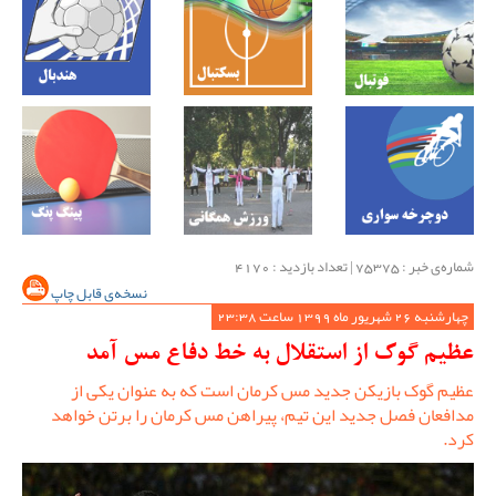
شماره‌ی خبر : ‌75375 | تعداد بازدید : 4170
نسخه‌ی قابل چاپ
چهارشنبه 26 شهریور ماه 1399 ساعت 23:38
عظیم گوک از استقلال به خط دفاع مس آمد
عظیم گوک بازیکن جدید مس کرمان است که به عنوان یکی از
مدافعان فصل جدید این تیم، پیراهن مس کرمان را برتن خواهد
کرد.