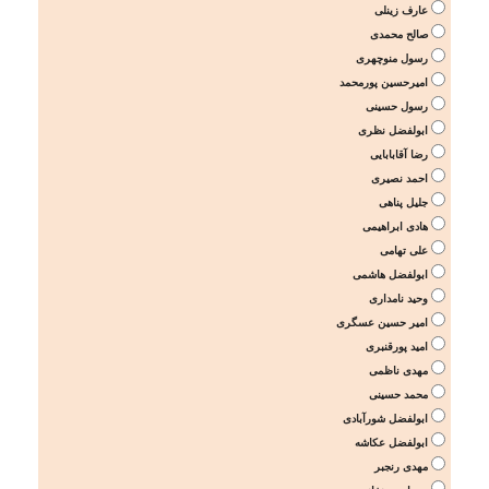
عارف زینلی
صالح محمدی
رسول منوچهری
امیرحسین پورمحمد
رسول حسینی
ابولفضل نظری
رضا آقابابایی
احمد نصیری
جلیل پناهی
هادی ابراهیمی
علی تهامی
ابولفضل هاشمی
وحید نامداری
امیر حسین عسگری
امید پورقنبری
مهدی ناظمی
محمد حسینی
ابولفضل شورآبادی
ابولفضل عکاشه
مهدی رنجبر