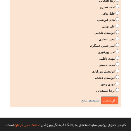
رضا آقابابایی
احمد نصیری
جلیل پناهی
هادی ابراهیمی
علی تهامی
ابولفضل هاشمی
وحید نامداری
امیر حسین عسگری
امید پورقنبری
مهدی ناظمی
محمد حسینی
ابولفضل شورآبادی
ابولفضل عکاشه
مهدی رنجبر
بردیا حسینخانی
مشاهده‌ی نتایج
کلیه‌ی حقوق این وب‌سایت متعلق به باشگاه فرهنگی ورزشی
صنعت مس کرمان
است.