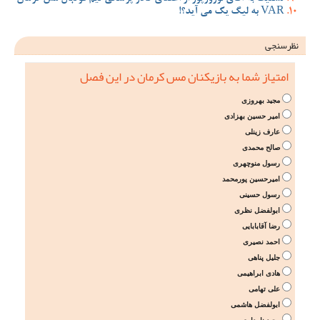
VAR به لیگ یک می آید؟!
نظرسنجی
امتیاز شما به بازیکنان مس کرمان در این فصل
مجید بهروزی
امیر حسین بهزادی
عارف زینلی
صالح محمدی
رسول منوچهری
امیرحسین پورمحمد
رسول حسینی
ابولفضل نظری
رضا آقابابایی
احمد نصیری
جلیل پناهی
هادی ابراهیمی
علی تهامی
ابولفضل هاشمی