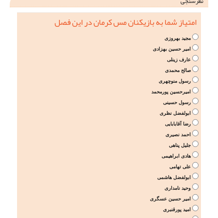
نظرسنجی
امتیاز شما به بازیکنان مس کرمان در این فصل
مجید بهروزی
امیر حسین بهزادی
عارف زینلی
صالح محمدی
رسول منوچهری
امیرحسین پورمحمد
رسول حسینی
ابولفضل نظری
رضا آقابابایی
احمد نصیری
جلیل پناهی
هادی ابراهیمی
علی تهامی
ابولفضل هاشمی
وحید نامداری
امیر حسین عسگری
امید پورقنبری