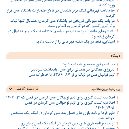
کاپیتان هندبال مس کرمان: صنایع دیگر استان مثل مس در هندبال
ورود کنند
جام نایب قهرمانی لیگ برتر هندبال در تالار افتخارات باشگاه مس قرار
گرفت
در باب یک میزبانی تاریخی در باشگاه مس کرمان؛ هندبال تنها لیگ
برتر توپی کشور که در کرمان به اتمام رسید
یاد شهدای دانش آموز میناب در مراسم اختتامیه لیگ برتر هندبال در
کرمان زنده بود
امینایی: فقط در یک هفته قهرمانی را از دست دادیم
دیدگاه
به یاد مهدی محمدی فقید، یادبود
پیروزی همگانی در همدلی برای مس، یادداشت سردبیر
تیم فوتبال مس در لیگ برتر 87_1386، با خاطرات مس
پربازدیدترین‌ مطالب
اطلاعیه تست گیری برای تیم نونهالان مس کرمان در فصل 1405-1406
اطلاعیه تست گیری برای تیم نوجوانان مس کرمان در فصل
1405_1406
ظهر فردا برنامه بازی های فصل بعد مس کرمان در لیگ یک مشخص
خواهد شد
ترتیب برنامه بازی های مس کرمان در لیگ یک فصل پیش رو
حضور گسترده فوتبالیست های مستعد در اولین روز تست گیری